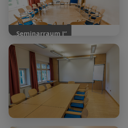
„Seminarraum I“
50 m²
ab € 180,00
up to 25
people
„Seminarraum II“