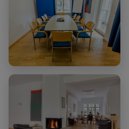
people
„Gesprächsraum Grün/Blau “
17 m²
ab € 60,00
up to 10 people