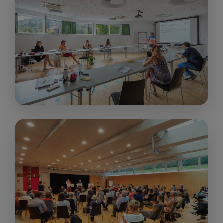
„Extra“
95 m²
ab € 280,00
up to 70
people