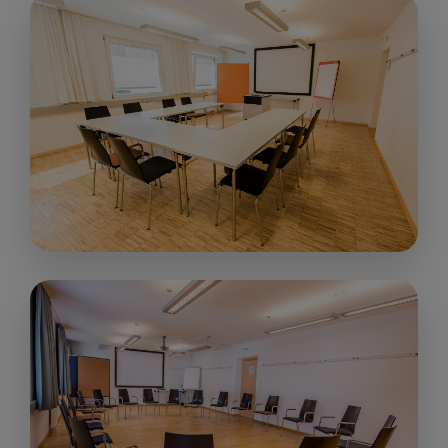
43 m²
ab € 150,00
up to 20
people
„Seminarraum III “
38 m²
ab € 150,00
up to 16
people