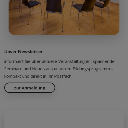
„Seminarraum IV “
50 m²
ab € 180,00
Unser Newsletter
up to 30
people
informiert Sie über aktuelle Veranstaltungen, spannende
Seminare und Neues aus unserem Bildungsprogramm –
kompakt und direkt in Ihr Postfach.
zur Anmeldung