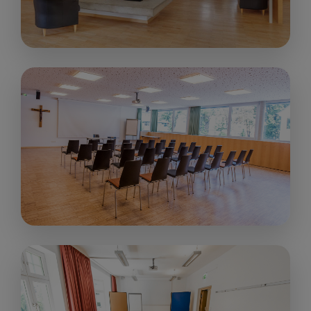
„Kaminzimmer“
70 m²
ab € 180,00
up to 25
people
„Saal“
105 m²
ab € 280,00
up to 80
people