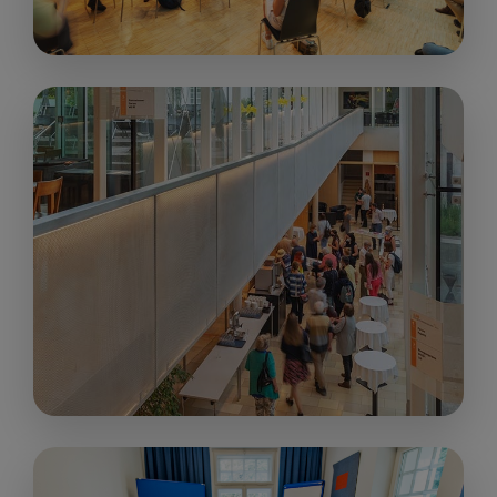
„Forum“
200 m²
ab € 350,00
up to 231
people
„Foyer“
100 m²
nach Vereinbarung
up to 400