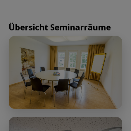
Übersicht Seminarräume
„ Gesprächsraum Rot/Gelb“
17 m²
ab € 60,00
up to 10 people