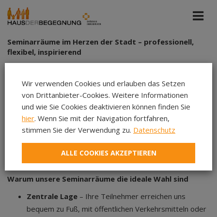
Seminarräume im Herzen der Stadt – professionell,
flexibel, inspirierend
Wir verwenden Cookies und erlauben das Setzen
Wenn Sie Seminarräume suchen, die Professionalität,
von Drittanbieter-Cookies. Weitere Informationen
moderne Ausstattung und zentrale Lage vereinen, sind Sie
und wie Sie Cookies deaktivieren können finden Sie
hier genau richtig. Unsere Räume bieten
optimale
hier
. Wenn Sie mit der Navigation fortfahren,
Bedingungen für Workshops, Teammeetings,
stimmen Sie der Verwendung zu.
Datenschutz
Schulungen, Konferenzen und Fachtagungen
– und das
mitten in der Stadt, perfekt erreichbar für Ihr Team und Ihre
ALLE COOKIES AKZEPTIEREN
Gäste.
Warum unsere Seminarräume die ideale Wahl sind
Zentrale Lage
– Ihre Teilnehmer erreichen uns
bequem zu Fuß, mit öffentlichen Verkehrsmitteln oder