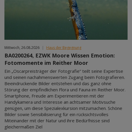
Mar 2027
Apr 2027
May 2027
Jun 2027
Jul 2027
Mittwoch, 26.08.2026
|
Haus der Begegnung
BA0200264, EZWK Moore Wissen Emotion:
Fotomomente im Reither Moor
Ein „Oscarpreisträger der Fotografie“ teilt seine Expertise
und seinen nachahmenswerten Zugang beim Fotografieren.
Beeindruckende Bilder entstehen und das ganz ohne
Störung der empfindlichen Flora und Fauna im Reither Moor.
Smartphone, Freude am Experimentieren mit der
Handykamera und Interesse an achtsamer Motivsuche
genügen, um diese Spezialexkursion mitzumachen. Schöne
Bilder sowie Sensibilisierung für ein rücksichtsvolles
Miteinander mit der Natur und ihre Bedürfnisse sind
gleichermaßen Ziel