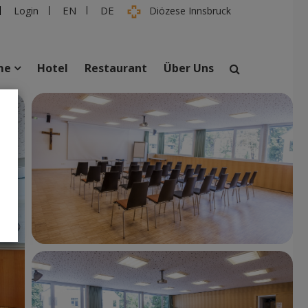
EN
DE
Login
Diözese Innsbruck
me
Hotel
Restaurant
Über Uns
suchen
taltungen
Personen