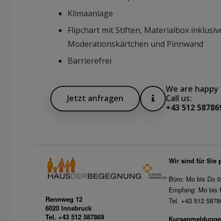
Klimaanlage
Flipchart mit Stiften, Materialbox inklusiv
Moderationskärtchen und Pinnwand
Barrierefrei
We are happy 
Jetzt anfragen
Call us:
Download facts
+43 512 58786
Wir sind für Sie 
Büro: Mo bis Do 0
Empfang: Mo bis F
Rennweg 12
Tel. +43 512 5878
6020 Innsbruck
Tel. +43 512 587869
Kursanmeldunge