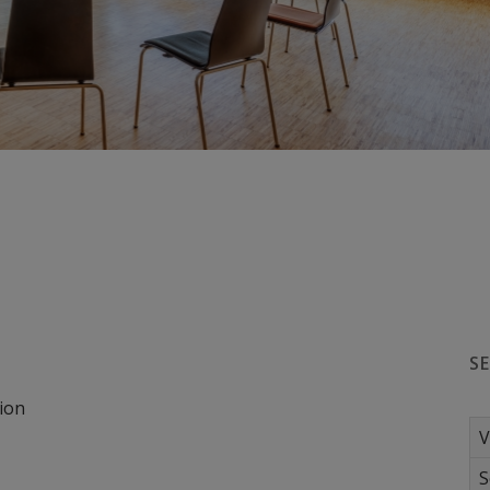
S
ion
V
S