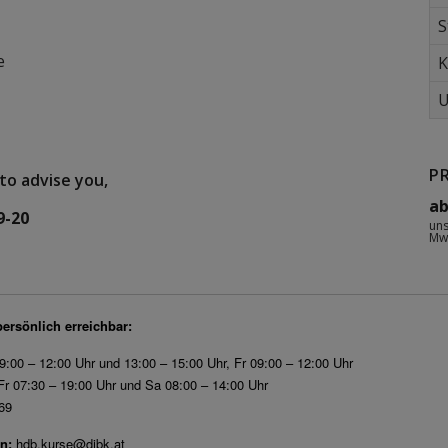
S
e
K
U
P
to advise you,
heet
ab
9-20
uns
Mw
persönlich erreichbar:
9:00 – 12:00 Uhr und 13:00 – 15:00 Uhr, Fr 09:00 – 12:00 Uhr
r 07:30 – 19:00 Uhr und Sa 08:00 – 14:00 Uhr
69
n:
hdb.kurse@dibk.at