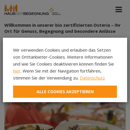
Willkommen in unserer bio zertifizierten Osteria – Ihr
Ort für Genuss, Begegnung und besondere Anlässe
Ob preiswertes Mittagessen, festliches Buffet, stilvolle
Weihnachtsfeier, private Feier oder ein besonderes Jubiläum
Wir verwenden Cookies und erlauben das Setzen
– in unserer Osteria finden Sie den idealen Rahmen für
von Drittanbieter-Cookies. Weitere Informationen
Genuss und unvergessliche Momente. Wir gestalten Ihre
und wie Sie Cookies deaktivieren können finden Sie
hier
. Wenn Sie mit der Navigation fortfahren,
Veranstaltung ganz nach Ihren Wünschen und erstellen
stimmen Sie der Verwendung zu.
Datenschutz
gerne ein
individuelles Angebot
.
ALLE COOKIES AKZEPTIEREN