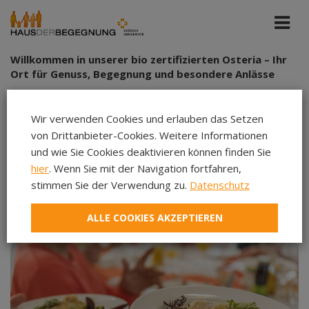
Willkommen in unserer bio zertifizierten Osteria – Ihr
Ort für Genuss, Begegnung und besondere Anlässe
Ob preiswertes Mittagessen, festliches Buffet, stilvolle
Weihnachtsfeier, private Feier oder ein besonderes Jubiläum
Wir verwenden Cookies und erlauben das Setzen
– in unserer Osteria finden Sie den idealen Rahmen für
von Drittanbieter-Cookies. Weitere Informationen
Genuss und unvergessliche Momente. Wir gestalten Ihre
und wie Sie Cookies deaktivieren können finden Sie
hier
. Wenn Sie mit der Navigation fortfahren,
Veranstaltung ganz nach Ihren Wünschen und erstellen
stimmen Sie der Verwendung zu.
Datenschutz
gerne ein
individuelles Angebot
.
ALLE COOKIES AKZEPTIEREN