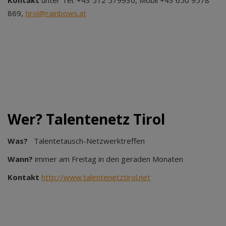
Kontakt
unter Tel. +43 512 579930, Mobil +43 650 9578
869,
tirol@rainbows.at
Wer? Talentenetz Tirol
Was?
Talentetausch-Netzwerktreffen
Wann?
immer am Freitag in den geraden Monaten
Kontakt
http://www.talentenetztirol.net