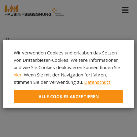
Über uns
Wir verwenden Cookies und erlauben das Setzen
Wir sind ein Bildungshaus mit einem vielfältigen
von Drittanbieter-Cookies. Weitere Informationen
Programm und gesellschaftspolitischem Schwerpunkt
und wie Sie Cookies deaktivieren können finden Sie
– ein Ort für Lernen, Begegnung und gesellschaftliche
Entwicklung.
hier
. Wenn Sie mit der Navigation fortfahren,
stimmen Sie der Verwendung zu.
Datenschutz
ALLE COOKIES AKZEPTIEREN