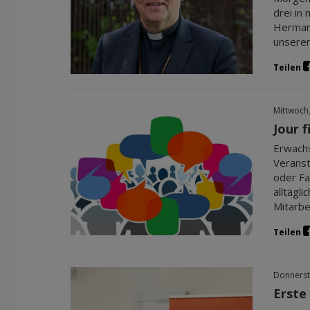
drei in
Hermann
unserem
Teilen
Mittwoch
Jour 
Erwachs
Veranst
oder Fa
alltägl
Mitarbe
Teilen
Donnerst
Erste