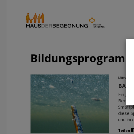
Bildungsprogram
Mittwoch
BA020
Ein „Os
Beeindr
Smartph
diese S
und ihr
Teilen