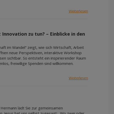
Weiterlesen
Innovation zu tun? – Einblicke in den
aft im Wandel“ zeigt, wie sich Wirtschaft, Arbeit
ffnen neue Perspektiven, interaktive Workshop
sen sichtbar. So entsteht ein inspirierender Raum
los, freiwillige Spenden sind willkommen.
Weiterlesen
f Hermann lädt Sie zur gemeinsamen
 Jesus hat uns selbst zugesagt: „Wo zwei oder