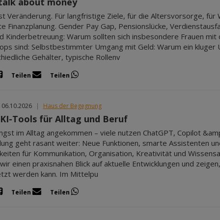
 talk about money
st Veränderung. Für langfristige Ziele, für die Altersvorsorge, f
te Finanzplanung. Gender Pay Gap, Pensionslücke, Verdienstausfal
d Kinderbetreuung: Warum sollten sich insbesondere Frauen mit 
ps sind: Selbstbestimmter Umgang mit Geld: Warum ein kluger Um
hiedliche Gehälter, typische Rollenv
Teilen
Teilen
 06.10.2026
|
Haus der Begegnung
KI-Tools für Alltag und Beruf
längst im Alltag angekommen – viele nutzen ChatGPT, Copilot &amp;
lung geht rasant weiter: Neue Funktionen, smarte Assistenten und
keiten für Kommunikation, Organisation, Kreativität und Wissen
wir einen praxisnahen Blick auf aktuelle Entwicklungen und zeigen, 
tzt werden kann. Im Mittelpu
Teilen
Teilen