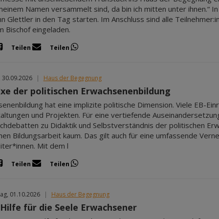
 meinem Namen versammelt sind, da bin ich mitten unter ihnen.“ I
 Glettler in den Tag starten. Im Anschluss sind alle Teilnehmer
 Bischof eingeladen.
Teilen
Teilen
, 30.09.2026
|
Haus der Begegnung
fixe der politischen Erwachsenenbildung
enenbildung hat eine implizite politische Dimension. Viele EB-Einri
altungen und Projekten. Für eine vertiefende Auseinandersetzung
chdebatten zu Didaktik und Selbstverständnis der politischen Erw
ichen Bildungsarbeit kaum. Das gilt auch für eine umfassende Ver
iter*innen. Mit dem l
Teilen
Teilen
ag, 01.10.2026
|
Haus der Begegnung
 Hilfe für die Seele Erwachsener