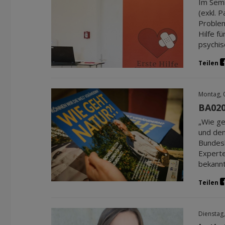
Im Semi
(exkl. 
Problem
Hilfe f
psychis
Teilen
Montag, 
BA020
„Wie ge
und den
Bundesl
Experte
bekannt
Teilen
Dienstag,