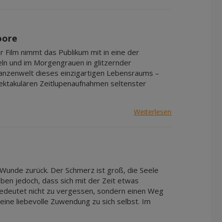
Apr 2027
Mai 2027
Jun 2027
oore
Jul 2027
 Film nimmt das Publikum mit in eine der
eln und im Morgengrauen in glitzernder
lanzenwelt dieses einzigartigen Lebensraums –
pektakulären Zeitlupenaufnahmen seltenster
Weiterlesen
 Wunde zurück. Der Schmerz ist groß, die Seele
eben jedoch, dass sich mit der Zeit etwas
 bedeutet nicht zu vergessen, sondern einen Weg
 eine liebevolle Zuwendung zu sich selbst. Im