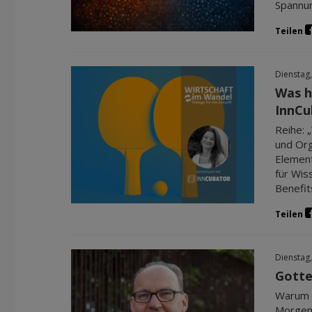
Spannun
Teilen
Dienstag,
Was h
InnCu
Reihe: 
und Org
Element
für Wis
Benefit
Teilen
Dienstag,
Gotte
Warum d
Morgenm