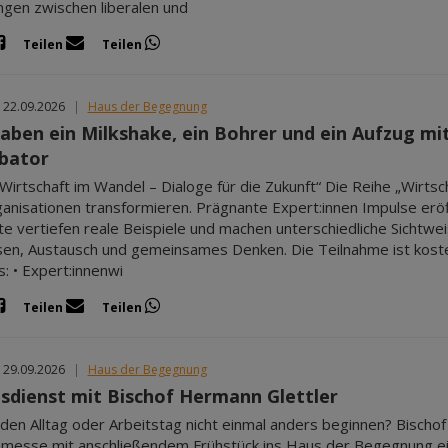
gen zwischen liberalen und
Teilen
Teilen
 22.09.2026
|
Haus der Begegnung
aben ein Milkshake, ein Bohrer und ein Aufzug mit 
bator
„Wirtschaft im Wandel – Dialoge für die Zukunft“ Die Reihe „Wirtsch
anisationen transformieren. Prägnante Expert:innen Impulse erö
e vertiefen reale Beispiele und machen unterschiedliche Sichtwei
sen, Austausch und gemeinsames Denken. Die Teilnahme ist kosten
s: • Expert:innenwi
Teilen
Teilen
 29.09.2026
|
Haus der Begegnung
sdienst mit Bischof Hermann Glettler
en Alltag oder Arbeitstag nicht einmal anders beginnen? Bischo
esse mit anschließendem Frühstück ins Haus der Begegnung ein.