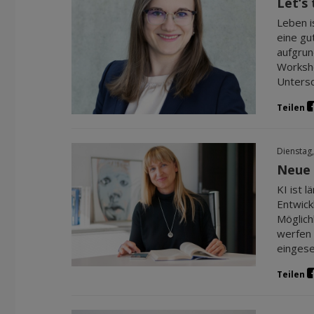
Let‘s
Leben i
eine gu
aufgrun
Worksho
Untersc
Teilen
Dienstag,
Neue 
KI ist 
Entwick
Möglich
werfen 
eingese
Teilen