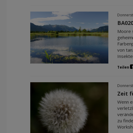
Donnerst
BA020
Moore s
geheimn
Farbenp
von tan
Insekte
Teilen
Donnerst
Zeit 
Wenn ei
verletz
verände
zu find
Worksho