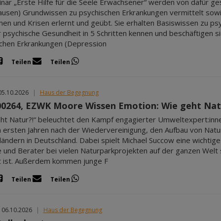
nar „Erste Hilfe für die Seele Erwachsener“ werden von dafür ges
Pausen) Grundwissen zu psychischen Erkrankungen vermittelt so
en und Krisen erlernt und geübt. Sie erhalten Basiswissen zu ps
ür psychische Gesundheit in 5 Schritten kennen und beschäftigen
chen Erkrankungen (Depression
Teilen
Teilen
05.10.2026
|
Haus der Begegnung
0264, EZWK Moore Wissen Emotion: Wie geht Nat
ht Natur?!“ beleuchtet den Kampf engagierter Umweltexpert:inn
 ersten Jahren nach der Wiedervereinigung, den Aufbau von Nat
ändern in Deutschland. Dabei spielt Michael Succow eine wichtige 
 und Berater bei vielen Naturparkprojekten auf der ganzen Welt 
 ist. Außerdem kommen junge F
Teilen
Teilen
 06.10.2026
|
Haus der Begegnung