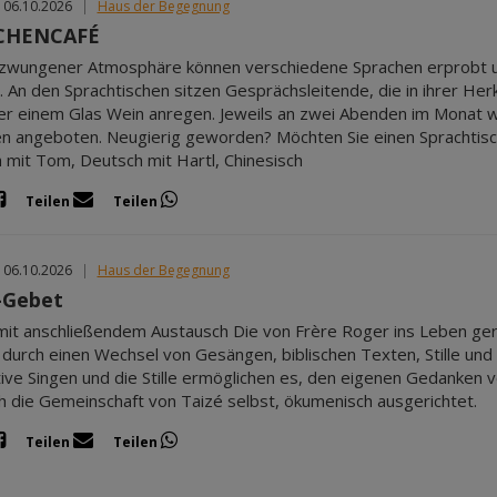
 06.10.2026
|
Haus der Begegnung
CHENCAFÉ
zwungener Atmosphäre können verschiedene Sprachen erprobt un
 An den Sprachtischen sitzen Gesprächsleitende, die in ihrer Her
r einem Glas Wein anregen. Jeweils an zwei Abenden im Monat 
n angeboten. Neugierig geworden? Möchten Sie einen Sprachtisc
h mit Tom, Deutsch mit Hartl, Chinesisch
Teilen
Teilen
 06.10.2026
|
Haus der Begegnung
-Gebet
it anschließendem Austausch Die von Frère Roger ins Leben ger
h durch einen Wechsel von Gesängen, biblischen Texten, Stille u
ive Singen und die Stille ermöglichen es, den eigenen Gedanken 
h die Gemeinschaft von Taizé selbst, ökumenisch ausgerichtet.
Teilen
Teilen