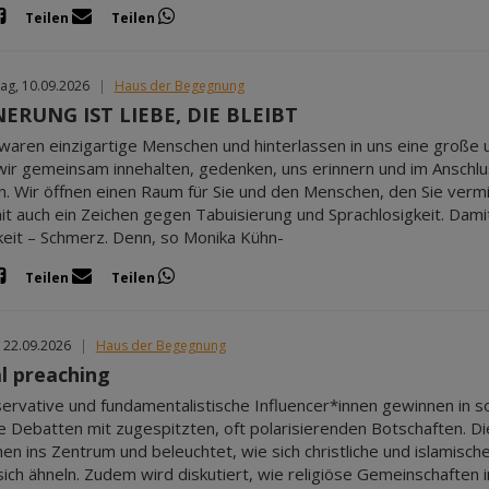
Teilen
Teilen
ag, 10.09.2026
|
Haus der Begegnung
ERUNG IST LIEBE, DIE BLEIBT
e waren einzigartige Menschen und hinterlassen in uns eine große 
wir gemeinsam innehalten, gedenken, uns erinnern und im Anschl
 Wir öffnen einen Raum für Sie und den Menschen, den Sie vermi
it auch ein Zeichen gegen Tabuisierung und Sprachlosigkeit. Dami
eit – Schmerz. Denn, so Monika Kühn-
Teilen
Teilen
 22.09.2026
|
Haus der Begegnung
al preaching
ervative und fundamentalistische Influencer*innen gewinnen in s
se Debatten mit zugespitzten, oft polarisierenden Botschaften. 
n ins Zentrum und beleuchtet, wie sich christliche und islamisch
sich ähneln. Zudem wird diskutiert, wie religiöse Gemeinschaften 