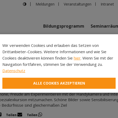
Meldungen
Veranstaltungen
Intranet
Bildungsprogramm
Seminarräu
Wir verwenden Cookies und erlauben das Setzen von
m
Haus der 
Drittanbieter-Cookies. Weitere Informationen und wie Sie
Inhalte
Verans
Cookies deaktivieren können finden Sie
hier
. Wenn Sie mit der
Navigation fortfahren, stimmen Sie der Verwendung zu.
, 26.08.2026
|
Haus der Begegnung
Datenschutz
0264, EZWK Moore Wissen Emotion: Fotomomente
carpreisträger der Fotografie“ teilt seine Expertise und seinen
ALLE COOKIES AKZEPTIEREN
uckende Bilder entstehen und das ganz ohne Störung der empfind
one, Freude am Experimentieren mit der Handykamera und Inte
pezialexkursion mitzumachen. Schöne Bilder sowie Sensibilisierung
e Bedürfnisse sind gleichermaßen Ziel
Teilen
Teilen