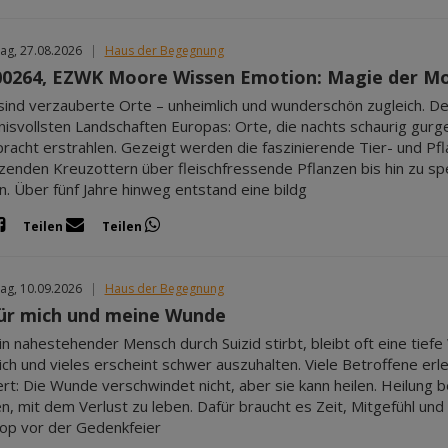
ag, 27.08.2026
|
Haus der Begegnung
0264, EZWK Moore Wissen Emotion: Magie der M
ind verzauberte Orte – unheimlich und wunderschön zugleich. Der
isvollsten Landschaften Europas: Orte, die nachts schaurig gurg
racht erstrahlen. Gezeigt werden die faszinierende Tier- und Pf
zenden Kreuzottern über fleischfressende Pflanzen bis hin zu s
n. Über fünf Jahre hinweg entstand eine bildg
Teilen
Teilen
ag, 10.09.2026
|
Haus der Begegnung
für mich und meine Wunde
n nahestehender Mensch durch Suizid stirbt, bleibt oft eine tiefe
lich und vieles erscheint schwer auszuhalten. Viele Betroffene erl
rt: Die Wunde verschwindet nicht, aber sie kann heilen. Heilung
en, mit dem Verlust zu leben. Dafür braucht es Zeit, Mitgefühl und
p vor der Gedenkfeier