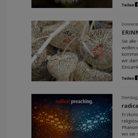
Teilen
Donnerst
ERINN
Sie all
wollen 
kommen.
wir dam
Einsamk
Teilen
Dienstag,
radic
Erzkons
religiö
Phänome
wo sie 