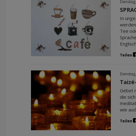
Dienstag,
SPRA
In unge
werden.
Tee ode
Sprache
Englisc
Teilen
Dienstag,
Taizé
Gebet m
die sic
meditat
wie auc
Teilen