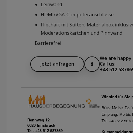
Leinwand
HDMI/VGA-Computeranschlüsse
Flipchart mit Stiften, Materialbox inklusiv
Moderationskärtchen und Pinnwand
Barrierefrei
We are happy 
Jetzt anfragen
Call us:
Download facts
+43 512 58786
Wir sind für Sie 
Büro: Mo bis Do 0
Empfang: Mo bis F
Rennweg 12
Tel. +43 512 5878
6020 Innsbruck
Tel. +43 512 587869
Kursanmeldunge