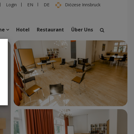
EN
DE
Login
Diözese Innsbruck
me
Hotel
Restaurant
Über Uns
suchen
taltungen
Personen