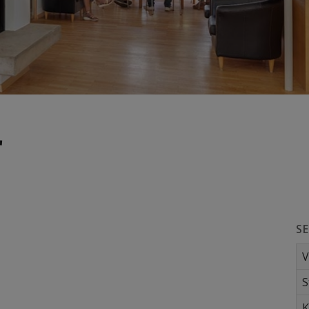
r
S
V
S
K