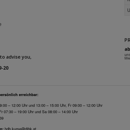
U
e
P
ab
uns
to advise you,
Mw
heet
9-20
persönlich erreichbar:
9:00 – 12:00 Uhr und 13:00 – 15:00 Uhr, Fr 09:00 – 12:00 Uhr
r 07:30 – 19:00 Uhr und Sa 08:00 – 14:00 Uhr
69
n:
hdb.kurse@dibk.at