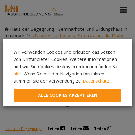
Haus der Begegnung - Seminarhotel und Bildungshaus in
Innsbruck
>
Usability Testessen: Produkte auf die Probe
gestellt
Wir verwenden Cookies und erlauben das Setzen
von Drittanbieter-Cookies. Weitere Informationen
und wie Sie Cookies deaktivieren können finden Sie
Usability Testessen:
hier
. Wenn Sie mit der Navigation fortfahren,
stimmen Sie der Verwendung zu.
Datenschutz
Produkte auf die
ALLE COOKIES AKZEPTIEREN
Probe gestellt
Haus der Begegnung
|
Teilen
Teilen
Teilen