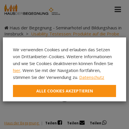
Haus der Begegnung - Seminarhotel und Bildungshaus in
Innsbruck
>
Usability Testessen: Produkte auf die Probe
gestellt
Wir verwenden Cookies und erlauben das Setzen
von Drittanbieter-Cookies. Weitere Informationen
und wie Sie Cookies deaktivieren können finden Sie
Usability Testessen:
hier
. Wenn Sie mit der Navigation fortfahren,
stimmen Sie der Verwendung zu.
Datenschutz
Produkte auf die
ALLE COOKIES AKZEPTIEREN
Probe gestellt
Haus der Begegnung
|
Teilen
Teilen
Teilen