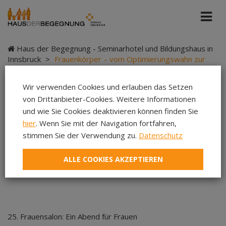
Haus der Begegnung - Seminarhotel und Bildungshaus in
Innsbruck
>
Frauenkörper – vom Optimierungswahn zur
Selbstliebe
Wir verwenden Cookies und erlauben das Setzen
von Drittanbieter-Cookies. Weitere Informationen
und wie Sie Cookies deaktivieren können finden Sie
Frauenkörper – vom
hier
. Wenn Sie mit der Navigation fortfahren,
stimmen Sie der Verwendung zu.
Datenschutz
Optimierungswahn
ALLE COOKIES AKZEPTIEREN
zur Selbstliebe
25. Frauensalon: Ein Abend für Frauen