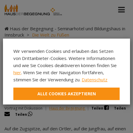
Haus der Begegnung - Seminarhotel und Bildungshaus in
Innsbruck
>
Die Welt zu Füßen
Wir verwenden Cookies und erlauben das Setzen
von Drittanbieter-Cookies. Weitere Informationen
Die Welt zu Füßen
und wie Sie Cookies deaktivieren können finden Sie
hier
. Wenn Sie mit der Navigation fortfahren,
stimmen Sie der Verwendung zu.
Datenschutz
ALLE COOKIES AKZEPTIEREN
Ihr Beruf ist die Wildnis und das Wagnis
Vortrag mit Diskussion
|
Haus der Begegnung
|
Teilen
Teilen
Teilen
Auf die Zugspitze, auf den Ortler, auf die Jungfrau, auf einen