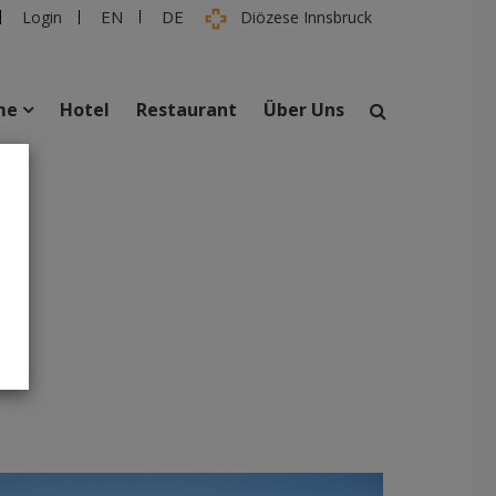
EN
DE
Login
Diözese Innsbruck
me
Hotel
Restaurant
Über Uns
suchen
taltungen
Personen