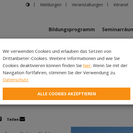
Meldungen
Veranstaltungen
Intranet
Bildungsprogramm
Seminarräu
shaus in Innsbruck
>
Die Welt zu Füßen
Wir verwenden Cookies und erlauben das Setzen von
Drittanbieter-Cookies. Weitere Informationen und wie Sie
Inhalte
Verans
Cookies deaktivieren können finden Sie
hier
. Wenn Sie mit der
Navigation fortfahren, stimmen Sie der Verwendung zu.
Die Welt zu Füßen
Datenschutz
ALLE COOKIES AKZEPTIEREN
Teilen