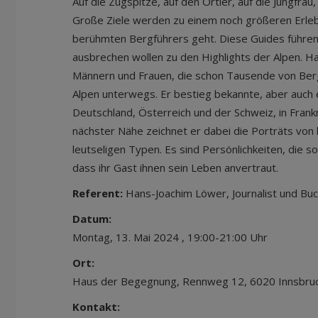
Auf die Zugspitze, auf den Ortler, auf die Jungfrau,
Große Ziele werden zu einem noch größeren Erleb
berühmten Bergführers geht. Diese Guides führen
ausbrechen wollen zu den Highlights der Alpen. 
Männern und Frauen, die schon Tausende von Berg
Alpen unterwegs. Er bestieg bekannte, aber auch e
Deutschland, Österreich und der Schweiz, in Frank
nächster Nähe zeichnet er dabei die Porträts von
leutseligen Typen. Es sind Persönlichkeiten, die so 
dass ihr Gast ihnen sein Leben anvertraut.
Referent:
Hans-Joachim Löwer, Journalist und Bu
Datum:
Montag, 13. Mai 2024 , 19:00-21:00 Uhr
Ort:
Haus der Begegnung, Rennweg 12, 6020 Innsbru
Kontakt: