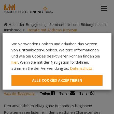
Haus der Begegnung - Seminarhotel und Bildungshaus in
Innsbruck
>
Rorate mit Andreas Krzyzan
Wir verwenden Cookies und erlauben das Setzen
von Drittanbieter-Cookies. Weitere Informationen
Rorate mit Andreas
und wie Sie Cookies deaktivieren können finden Sie
hier
. Wenn Sie mit der Navigation fortfahren,
Krzyzan
stimmen Sie der Verwendung zu.
Datenschutz
ALLE COOKIES AKZEPTIEREN
Haus der Begegnung
|
Teilen
Teilen
Teilen
Den adventlichen Alltag ganz besonders beginnen!
Roratemessen laden ein, den geistlichen Charakter des