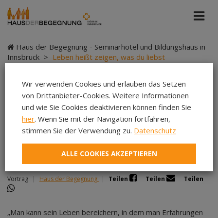
Haus der Begegnung - Seminarhotel und Bildungshaus in
Innsbruck
>
Leben heißt zeigen, was du liebst
Wir verwenden Cookies und erlauben das Setzen
von Drittanbieter-Cookies. Weitere Informationen
Leben heißt zeigen,
und wie Sie Cookies deaktivieren können finden Sie
hier
. Wenn Sie mit der Navigation fortfahren,
was du liebst
stimmen Sie der Verwendung zu.
Datenschutz
ALLE COOKIES AKZEPTIEREN
Vortrag
|
Haus der Begegnung
|
Teilen
Teilen
Teilen
„Man kann sein Leben bereichern, in dem man Erfahrungen