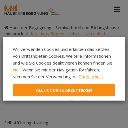
Haus der Begegnung - Seminarhotel und Bildungshaus in
Innsbruck
>
Intuitives Bogenschießen - sich selbst
begegnen
Wir verwenden Cookies und erlauben das Setzen
von Drittanbieter-Cookies. Weitere Informationen
und wie Sie Cookies deaktivieren können finden Sie
Intuitives
hier
. Wenn Sie mit der Navigation fortfahren,
stimmen Sie der Verwendung zu.
Datenschutz
Bogenschießen - sich
ALLE COOKIES AKZEPTIEREN
selbst begegnen
Selbstführungstraining