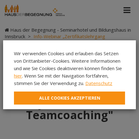
Haus der Begegnung - Seminarhotel und Bildungshaus in
Innsbruck
>
Info-Webinar „Zertifikatslehrgang
Systemisches Teamcoaching"
Wir verwenden Cookies und erlauben das Setzen
von Drittanbieter-Cookies. Weitere Informationen
und wie Sie Cookies deaktivieren können finden Sie
Info-Webinar
hier
. Wenn Sie mit der Navigation fortfahren,
stimmen Sie der Verwendung zu.
Datenschutz
„Zertifikatslehrgang
ALLE COOKIES AKZEPTIEREN
Systemisches
Teamcoaching"