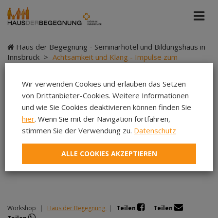
Haus der Begegnung - Seminarhotel und Bildungshaus in
Innsbruck
>
Achtsamkeit und Klang - Impulse zum
bewussten Innehalten
Wir verwenden Cookies und erlauben das Setzen
von Drittanbieter-Cookies. Weitere Informationen
und wie Sie Cookies deaktivieren können finden Sie
Achtsamkeit und
hier
. Wenn Sie mit der Navigation fortfahren,
stimmen Sie der Verwendung zu.
Datenschutz
Klang - Impulse zum
ALLE COOKIES AKZEPTIEREN
bewussten Innehalten
Workshop
|
Haus der Begegnung
|
Teilen
Teilen