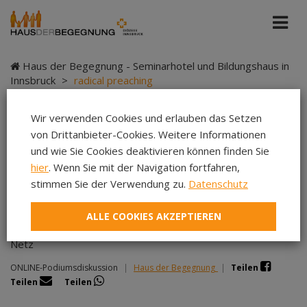
Haus der Begegnung - Seminarhotel und Bildungshaus in
Innsbruck
>
radical preaching
Wir verwenden Cookies und erlauben das Setzen
von Drittanbieter-Cookies. Weitere Informationen
radical preaching
und wie Sie Cookies deaktivieren können finden Sie
hier
. Wenn Sie mit der Navigation fortfahren,
stimmen Sie der Verwendung zu.
Datenschutz
ALLE COOKIES AKZEPTIEREN
Erzkonservative und fundamentalistische influencer:innen im
Netz
ONLINE-Podiumsdiskussion
|
Haus der Begegnung
|
Teilen
Teilen
Teilen