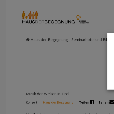
Haus der Begegnung - Seminarhotel und Bildung
Musik der Welten in Tirol
Konzert
|
Haus der Begegnung
|
Teilen
Teilen