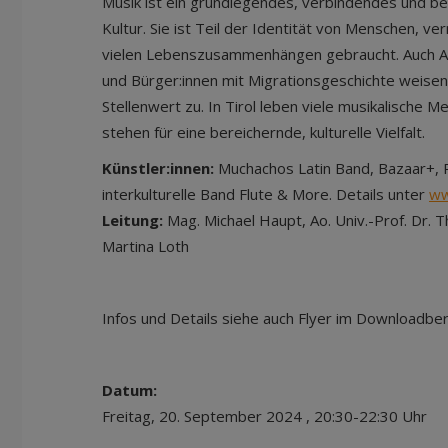
Musik ist ein grundlegendes, verbindendes und be
Kultur. Sie ist Teil der Identität von Menschen, ve
vielen Lebenszusammenhängen gebraucht. Auch A
und Bürger:innen mit Migrationsgeschichte weisen
Stellenwert zu. In Tirol leben viele musikalische M
stehen für eine bereichernde, kulturelle Vielfalt.
Künstler:innen:
Muchachos Latin Band, Bazaar+, 
interkulturelle Band Flute & More. Details unter
ww
Leitung:
Mag. Michael Haupt, Ao. Univ.-Prof. Dr.
Martina Loth
Infos und Details siehe auch Flyer im Downloadber
Datum:
Freitag, 20. September 2024 , 20:30-22:30 Uhr