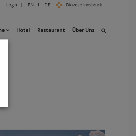
EN
DE
Login
Diözese Innsbruck
me
Hotel
Restaurant
Über Uns
suchen
taltungen
Personen