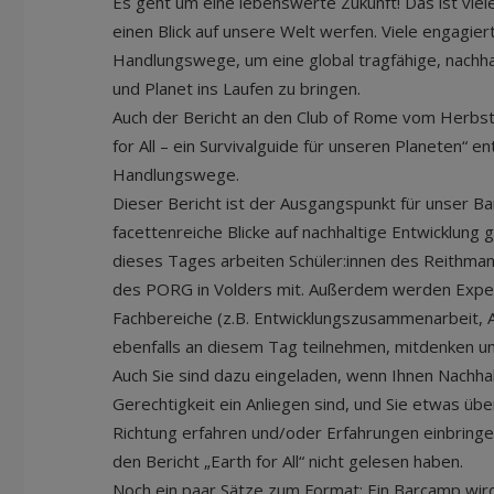
Es geht um eine lebenswerte Zukunft! Das ist vie
einen Blick auf unsere Welt werfen. Viele engagi
Handlungswege, um eine global tragfähige, nachha
und Planet ins Laufen zu bringen.
Auch der Bericht an den Club of Rome vom Herbst
for All – ein Survivalguide für unseren Planeten“ en
Handlungswege.
Dieser Bericht ist der Ausgangspunkt für unser 
facettenreiche Blicke auf nachhaltige Entwicklung 
dieses Tages arbeiten Schüler:innen des Reithma
des PORG in Volders mit. Außerdem werden Exper
Fachbereiche (z.B. Entwicklungszusammenarbeit, 
ebenfalls an diesem Tag teilnehmen, mitdenken u
Auch Sie sind dazu eingeladen, wenn Ihnen Nachhal
Gerechtigkeit ein Anliegen sind, und Sie etwas übe
Richtung erfahren und/oder Erfahrungen einbring
den Bericht „Earth for All“ nicht gelesen haben.
Noch ein paar Sätze zum Format: Ein Barcamp wird