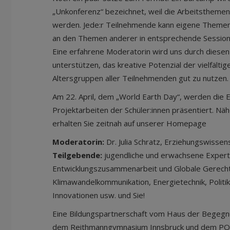
„Unkonferenz“ bezeichnet, weil die Arbeitstheme
werden. Jede:r Teilnehmende kann eigene Themen
an den Themen anderer in entsprechende Session
Eine erfahrene Moderatorin wird uns durch diesen
unterstützen, das kreative Potenzial der vielfält
Altersgruppen aller Teilnehmenden gut zu nutzen
Am 22. April, dem „World Earth Day“, werden die 
Projektarbeiten der Schüler:innen präsentiert. Nä
erhalten Sie zeitnah auf unserer Homepage
Moderatorin:
Dr. Julia Schratz, Erziehungswissens
Teilgebende:
jugendliche und erwachsene Expert
Entwicklungszusammenarbeit und Globale Gerecht
Klimawandelkommunikation, Energietechnik, Politik
Innovationen usw. und Sie!
Eine Bildungspartnerschaft vom Haus der Begegn
dem Reithmanngymnasium Innsbruck und dem PO