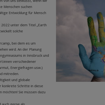
len von uns bewusst, wenn wir
erte Menschen suchen
ltige Entwicklung für Mensch
 2022 unter dem Titel „Earth
twickelt solche
Barcamp, bei dem es um
gehen wird. An der Planung
nngymnasiums in Innsbruck und
t:innen verschiedener
Armut, Energiefragen usw.)
nd mitreden.
tigkeit und globale
r konkrete Schritte in diese
en möchten! Sie müssen dazu
 auch gerne als