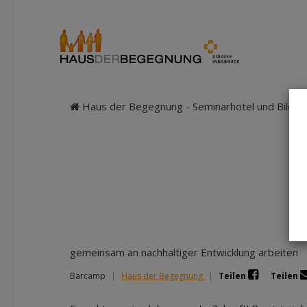
Haus der Begegnung - Seminarhotel und Bildung
gemeinsam an nachhaltiger Entwicklung arbeiten
Barcamp
|
Haus der Begegnung
|
Teilen
Teilen