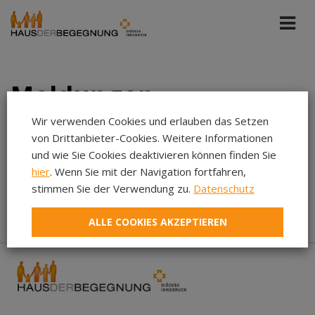
Meldungen
Wir verwenden Cookies und erlauben das Setzen
von Drittanbieter-Cookies. Weitere Informationen
Haus der Begegnung
Jedes Datum
und wie Sie Cookies deaktivieren können finden Sie
hier
. Wenn Sie mit der Navigation fortfahren,
Aug 2026
stimmen Sie der Verwendung zu.
Datenschutz
In diesem Zeitraum wurden keine Meldungen gefunden...
Jul 2026
ALLE COOKIES AKZEPTIEREN
Jun 2026
Mai 2026
Apr 2026
Mär 2026
Feb 2026
Jan 2026