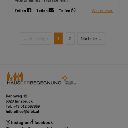
Altersheimes in Nassereith.
Weiterlesen
Teilen
Teilen
Teilen
← Vorherige
1
2
Nächste →
Rennweg 12
6020 Innsbruck
Tel. +43 512 587869
hdb.office@dibk.at
Instagram
facebook