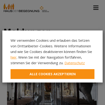
Meldungen
Wir verwenden Cookies und erlauben das Setzen
von Drittanbieter-Cookies. Weitere Informationen
Tiroler Sonntag
Jedes Datum
und wie Sie Cookies deaktivieren können finden Sie
hier
. Wenn Sie mit der Navigation fortfahren,
Aug 2026
stimmen Sie der Verwendung zu.
Datenschutz
Jul 2026
ALLE COOKIES AKZEPTIEREN
Jun 2026
Mai 2026
Apr 2026
Mär 2026
Feb 2026
Jan 2026