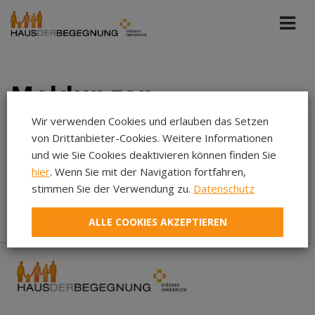
Meldungen
Wir verwenden Cookies und erlauben das Setzen
von Drittanbieter-Cookies. Weitere Informationen
Bildungshaus Osttirol
Jedes Datum
und wie Sie Cookies deaktivieren können finden Sie
hier
. Wenn Sie mit der Navigation fortfahren,
Aug 2026
stimmen Sie der Verwendung zu.
Datenschutz
In diesem Zeitraum wurden keine Meldungen gefunden...
Jul 2026
ALLE COOKIES AKZEPTIEREN
Jun 2026
Mai 2026
Apr 2026
Mär 2026
Feb 2026
Jan 2026