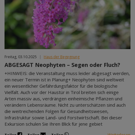
Feb 2027
Mär 2027
Apr 2027
Mai 2027
Jun 2027
Jul 2027
Freitag, 03.10.2025
|
Haus der Begegnung
ABGESAGT Neophyten – Segen oder Fluch?
+HINWEIS: die Veranstaltung muss leider abgesagt werden,
ein neuer Termin ist in Planung+ Neophyten sind weltweit
ein wesentlicher Gefährdungsfaktor für die biologische
Vielfalt. Auch vor der Haustür in Tirol breiten sich einige
Arten massiv aus, verdrängen einheimische Pflanzen und
verändern Lebensräume. Nicht zu unterschätzen sind auch
die weitreichenden Folgen für Gesundheitswesen,
Infrastruktur sowie Land- und Forstwirtschaft. Bei dieser
Exkursion schulen Sie Ihren Blick für jene gebiet
Weiterlesen