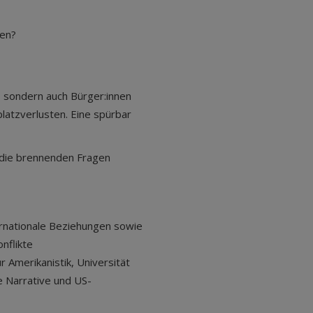
en?
, sondern auch Bürger:innen
platzverlusten. Eine spürbar
 die brennenden Fragen
ternationale Beziehungen sowie
nflikte
für Amerikanistik, Universität
he Narrative und US-