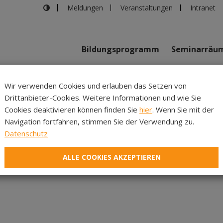
Meldungen
Veranstaltungen
Intranet
Bildungsprogramm
Seminarräu
shaus in Innsbruck
>
ABGESAGT Wirtschaftskrieg – zwischen C
Wir verwenden Cookies und erlauben das Setzen von
Drittanbieter-Cookies. Weitere Informationen und wie Sie
Inhalte
Verans
Cookies deaktivieren können finden Sie
hier
. Wenn Sie mit der
Navigation fortfahren, stimmen Sie der Verwendung zu.
rtschaftskrieg – zwisch
Datenschutz
Zerreißprobe
ALLE COOKIES AKZEPTIEREN