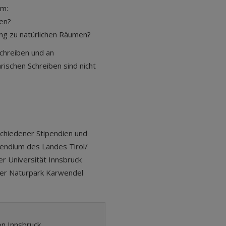
em:
lehren?
ang zu natürlichen Räumen?
Schreiben und an
ischen Schreiben sind nicht
rschiedener Stipendien und
endium des Landes Tirol/
er Universität Innsbruck
rer Naturpark Karwendel
on Innsbruck