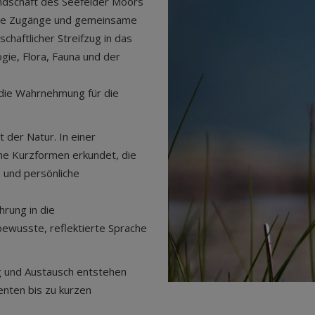
andschaft des Seefelder Moors
liche Zugänge und gemeinsame
chaftlicher Streifzug in das
ie, Flora, Fauna und der
.
 die Wahrnehmung für die
 der Natur. In einer
sche Kurzformen erkundet, die
 und persönliche
hrung in die
ewusste, reflektierte Sprache
g und Austausch entstehen
enten bis zu kurzen