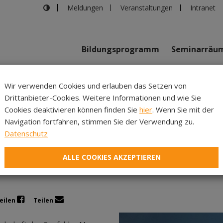
Meldungen
Veranstaltungen
Intranet
Bildungsprogramm
Seminarräu
shaus in Innsbruck
>
WORTschmiede im Moor (BA0200264)
Wir verwenden Cookies und erlauben das Setzen von
Drittanbieter-Cookies. Weitere Informationen und wie Sie
Inhalte
Verans
Cookies deaktivieren können finden Sie
hier
. Wenn Sie mit der
Navigation fortfahren, stimmen Sie der Verwendung zu.
chmiede im Moor (BA02
Datenschutz
ALLE COOKIES AKZEPTIEREN
eilen
Teilen