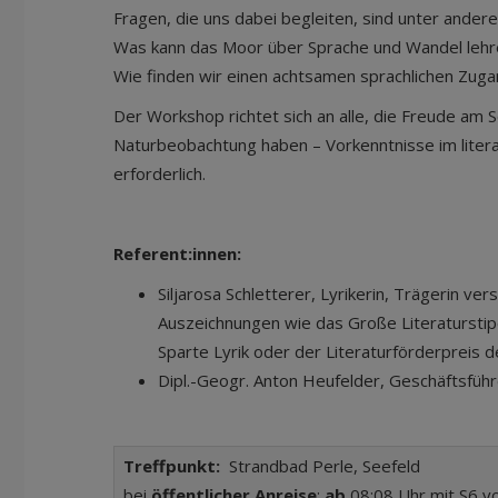
Fragen, die uns dabei begleiten, sind unter ander
Was kann das Moor über Sprache und Wandel 
Wie finden wir einen achtsamen sprachlichen Zug
Der Workshop richtet sich an alle, die Freude am 
Naturbeobachtung haben – Vorkenntnisse im literar
erforderlich.
Referent:innen:
Siljarosa Schletterer, Lyrikerin, Trägerin ve
Auszeichnungen wie das Große Literaturstip
Sparte Lyrik oder der Literaturförderpreis d
Dipl.-Geogr. Anton Heufelder, Geschäftsfüh
Treffpunkt:
Strandbad Perle, Seefeld
bei
öffentlicher Anreise
:
ab
08:08 Uhr mit S6 v