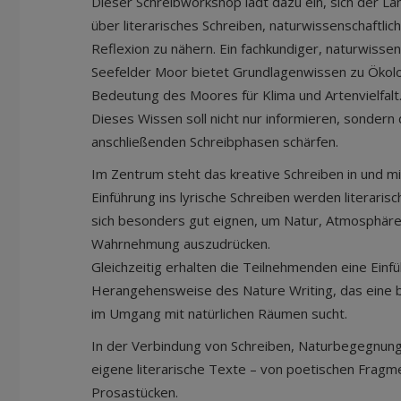
Dieser Schreibworkshop lädt dazu ein, sich der L
über literarisches Schreiben, naturwissenschaft
Reflexion zu nähern. Ein fachkundiger, naturwissens
Seefelder Moor bietet Grundlagenwissen zu Ökolog
Bedeutung des Moores für Klima und Artenvielfalt
Dieses Wissen soll nicht nur informieren, sondern
anschließenden Schreibphasen schärfen.
Im Zentrum steht das kreative Schreiben in und mit
Einführung ins lyrische Schreiben werden literari
sich besonders gut eignen, um Natur, Atmosphäre
Wahrnehmung auszudrücken.
Gleichzeitig erhalten die Teilnehmenden eine Einfü
Herangehensweise des Nature Writing, das eine b
im Umgang mit natürlichen Räumen sucht.
In der Verbindung von Schreiben, Naturbegegnun
eigene literarische Texte – von poetischen Fragm
Prosastücken.