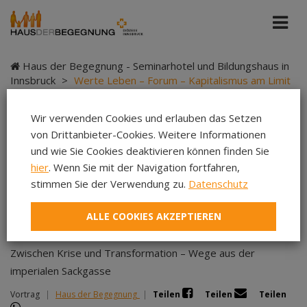
Haus der Begegnung - Seminarhotel und Bildungshaus in
Innsbruck
>
Werte Leben – Forum – Kapitalismus am Limit
Wir verwenden Cookies und erlauben das Setzen
von Drittanbieter-Cookies. Weitere Informationen
Werte Leben – Forum –
und wie Sie Cookies deaktivieren können finden Sie
hier
. Wenn Sie mit der Navigation fortfahren,
Kapitalismus am Limit
stimmen Sie der Verwendung zu.
Datenschutz
ALLE COOKIES AKZEPTIEREN
Zwischen Krise und Transformation – Wege aus der
imperialen Sackgasse
Vortrag
|
Haus der Begegnung
|
Teilen
Teilen
Teilen