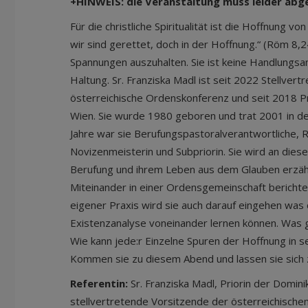
+HINWEIS: die Veranstaltung muss leider ab
Für die christliche Spiritualität ist die Hoffnung 
wir sind gerettet, doch in der Hoffnung.“ (Röm 8,24
Spannungen auszuhalten. Sie ist keine Handlungsan
Haltung. Sr. Franziska Madl ist seit 2022 Stellver
österreichische Ordenskonferenz und seit 2018 Pr
Wien. Sie wurde 1980 geboren und trat 2001 in de
Jahre war sie Berufungspastoralverantwortliche, 
Novizenmeisterin und Subpriorin. Sie wird an die
Berufung und ihrem Leben aus dem Glauben erzäh
Miteinander in einer Ordensgemeinschaft berichte
eigener Praxis wird sie auch darauf eingehen was ch
Existenzanalyse voneinander lernen können. Was g
Wie kann jede:r Einzelne Spuren der Hoffnung in s
Kommen sie zu diesem Abend und lassen sie sich z
Referentin:
Sr. Franziska Madl, Priorin der Domin
stellvertretende Vorsitzende der österreichisch