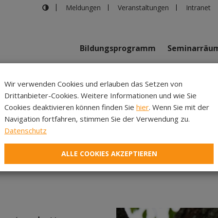
Meldungen
Veranstaltungen
Intranet
Bildungsprogramm
Seminarräu
shaus in Innsbruck
>
ABGESAGT Mit Haltung hoffen – mit Hoff
Wir verwenden Cookies und erlauben das Setzen von
Drittanbieter-Cookies. Weitere Informationen und wie Sie
Inhalte
Verans
Cookies deaktivieren können finden Sie
hier
. Wenn Sie mit der
Navigation fortfahren, stimmen Sie der Verwendung zu.
Haltung hoffen – mit Ho
Datenschutz
ALLE COOKIES AKZEPTIEREN