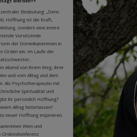
gesagt werden++
von zentraler Bedeutung: „Denn
). Hoffnung ist die Kraft,
leitung, sondern eine innere
tretende Vorsitzende
iorin der Dominikanerinnen in
n Orden ein. Im Laufe der
Ratsschwester,
sem Abend von ihrem Weg, ihrer
len und vom Alltag und dem
n. Als Psychotherapeutin mit
ristliche Spiritualität und
ibt ihr persönlich Hoffnung?
einem Alltag hinterlassen?
u neuer Hoffnung inspirieren.
ikanerinnen Wien und
en Ordenskonferenz