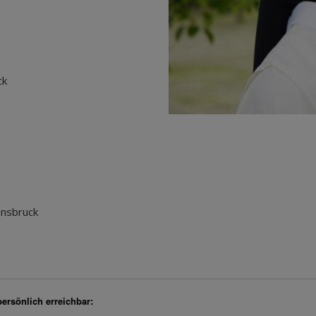
ck
nnsbruck
persönlich erreichbar: