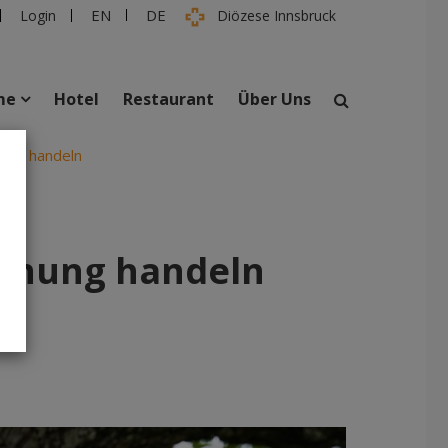
EN
DE
Login
Diözese Innsbruck
me
Hotel
Restaurant
Über Uns
nung handeln
suchen
taltungen
Personen
ffnung handeln