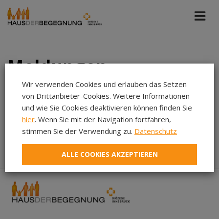
Meldungen
Wir verwenden Cookies und erlauben das Setzen
von Drittanbieter-Cookies. Weitere Informationen
Bildung St. Michael
Jun 2025
und wie Sie Cookies deaktivieren können finden Sie
hier
. Wenn Sie mit der Navigation fortfahren,
Aug 2026
stimmen Sie der Verwendung zu.
Datenschutz
In diesem Zeitraum wurden keine Meldungen gefunden...
Jul 2026
ALLE COOKIES AKZEPTIEREN
Jun 2026
Mai 2026
Apr 2026
Mär 2026
Feb 2026
Jan 2026