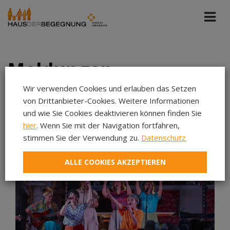
Meldungen
Wir verwenden Cookies und erlauben das Setzen
von Drittanbieter-Cookies. Weitere Informationen
Diözese Innsbruck
Jun 2025
und wie Sie Cookies deaktivieren können finden Sie
hier
. Wenn Sie mit der Navigation fortfahren,
Aug 2026
stimmen Sie der Verwendung zu.
Datenschutz
Jul 2026
ALLE COOKIES AKZEPTIEREN
Jun 2026
Mai 2026
Apr 2026
Mär 2026
Feb 2026
Jan 2026