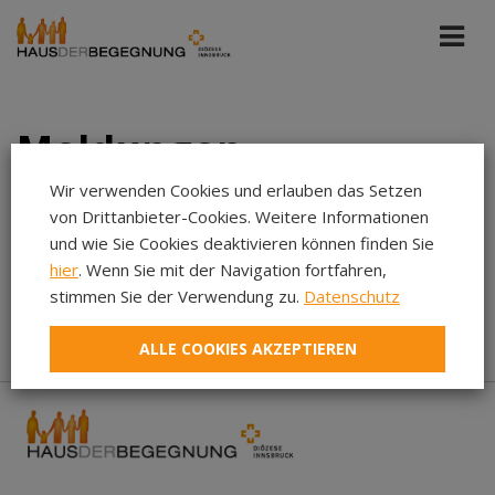
Meldungen
Wir verwenden Cookies und erlauben das Setzen
von Drittanbieter-Cookies. Weitere Informationen
Haus der Begegnung
Jun 2025
und wie Sie Cookies deaktivieren können finden Sie
hier
. Wenn Sie mit der Navigation fortfahren,
Aug 2026
stimmen Sie der Verwendung zu.
Datenschutz
In diesem Zeitraum wurden keine Meldungen gefunden...
Jul 2026
ALLE COOKIES AKZEPTIEREN
Jun 2026
Mai 2026
Apr 2026
Mär 2026
Feb 2026
Jan 2026