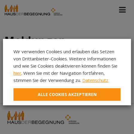
Meldungen
Wir verwenden Cookies und erlauben das Setzen
von Drittanbieter-Cookies. Weitere Informationen
Bildung St. Michael
Dez 2025
und wie Sie Cookies deaktivieren können finden Sie
hier
. Wenn Sie mit der Navigation fortfahren,
Aug 2026
stimmen Sie der Verwendung zu.
Datenschutz
In diesem Zeitraum wurden keine Meldungen gefunden...
Jul 2026
ALLE COOKIES AKZEPTIEREN
Jun 2026
Mai 2026
Apr 2026
Mär 2026
Feb 2026
Jan 2026