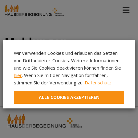
Meldungen
Wir verwenden Cookies und erlauben das Setzen
von Drittanbieter-Cookies. Weitere Informationen
Tiroler Sonntag
Dez 2025
und wie Sie Cookies deaktivieren können finden Sie
hier
. Wenn Sie mit der Navigation fortfahren,
Aug 2026
stimmen Sie der Verwendung zu.
Datenschutz
In diesem Zeitraum wurden keine Meldungen gefunden...
Jul 2026
ALLE COOKIES AKZEPTIEREN
Jun 2026
Mai 2026
Apr 2026
Mär 2026
Feb 2026
Jan 2026