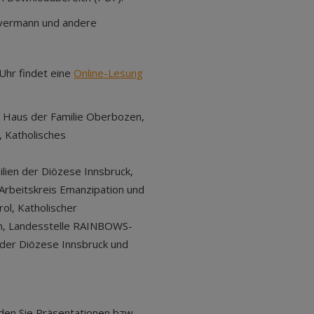
overmann und andere
Uhr findet eine
Online-Lesung
, Haus der Familie Oberbozen,
 Katholisches
lien der Diözese Innsbruck,
 Arbeitskreis Emanzipation und
ol, Katholischer
en, Landesstelle RAINBOWS-
s der Diözese Innsbruck und
den Sie Präsentationen bzw.