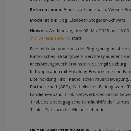
Referentinnen:
Franziska Schutzbach, Yvonne B
Moderation:
Mag. Elisabeth Stögerer-Schwarz
Hinweis:
Am Montag, den 08. Mai 2023 um 18:00 
mit Mareike Fallwickl
statt.
Eine Initiative von Haus der Begegnung Innsbruck
Katholisches Bildungswerk Berchtesgadener Land,
Kreisbildungswerk Traunstein, St. Virgil Salzburg.
In Kooperation mit Abteilung Erwachsene und Fami
Elternbildung Tirol, Katholische Frauenbewegung,
Partnerschaft (AEP), Katholisches Bildungswerk Tir
Familienverband Tirol, Netzwerk Gesund ins Leb
Tirol, Sozialpädagogische Familienhilfe der Carita
Tiroler Plattform für Alleinerziehende
UNTERLAGEN ZUR TAGUNG:
In der
Nachlese
fin