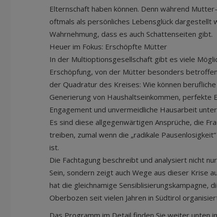
Elternschaft haben können. Denn während Mutter-Se
oftmals als persönliches Lebensglück dargestellt 
Wahrnehmung, dass es auch Schattenseiten gibt.
Heuer im Fokus: Erschöpfte Mütter
In der Multioptionsgesellschaft gibt es viele Möglic
Erschöpfung, von der Mütter besonders betroffen s
der Quadratur des Kreises: Wie können berufliche 
Generierung von Haushaltseinkommen, perfekte E
Engagement und unvermeidliche Hausarbeit unter
Es sind diese allgegenwärtigen Ansprüche, die Fra
treiben, zumal wenn die „radikale Pausenlosigkeit“
ist.
Die Fachtagung beschreibt und analysiert nicht n
Sein, sondern zeigt auch Wege aus dieser Krise auf
hat die gleichnamige Sensiblisierungskampagne, d
Oberbozen seit vielen Jahren in Südtirol organisier
Das Programm im Detail finden Sie weiter unten 