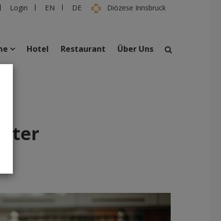
EN
DE
Login
Diözese Innsbruck
me
Hotel
Restaurant
Über Uns
suchen
taltungen
Personen
ütter