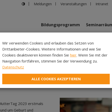
Meldungen
Veranstaltungen
Intranet
Bildungsprogramm
Seminarräu
shaus in Innsbruck
>
MutterNacht – Erschöpfte Mütter
Wir verwenden Cookies und erlauben das Setzen von
Drittanbieter-Cookies. Weitere Informationen und wie Sie
Inhalte
Verans
Cookies deaktivieren können finden Sie
hier
. Wenn Sie mit der
Navigation fortfahren, stimmen Sie der Verwendung zu.
erNacht – Erschöpfte M
Datenschutz
ALLE COOKIES AKZEPTIEREN
MutterTag 2023 erstmals
r rund um Geburt und