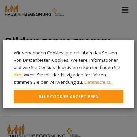
Bildungsprogramm
Wir verwenden Cookies und erlauben das Setzen
von Drittanbieter-Cookies. Weitere Informationen
Bildung St. Michael
Apr 2027
und wie Sie Cookies deaktivieren können finden Sie
hier
. Wenn Sie mit der Navigation fortfahren,
stimmen Sie der Verwendung zu.
Datenschutz
Aug 2026
In diesem Zeitraum wurden keine Veranstaltungen
Sep 2026
gefunden...
ALLE COOKIES AKZEPTIEREN
Okt 2026
Nov 2026
Dez 2026
Jan 2027
Feb 2027