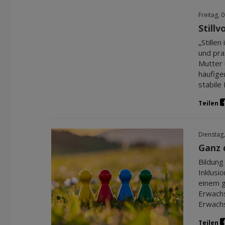
Freitag, 
Still
„Stille
und pra
Mutter 
häufige
stabile 
Teilen
Dienstag,
Ganz 
Bildung
Inklusi
einem g
Erwachs
Erwachs
Teilen