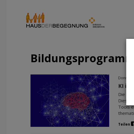
Bildungsprogram
Donnerst
KI in 
Die Kün
Dieses 
Tools e
themati
Teilen