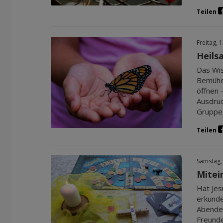
Teilen
Freitag, 
Heils
Das Wis
Bemühen
öffnen 
Ausdruc
Gruppe,
Teilen
Samstag,
Mitei
Hat Jes
erkunde
Abendes
Freunde