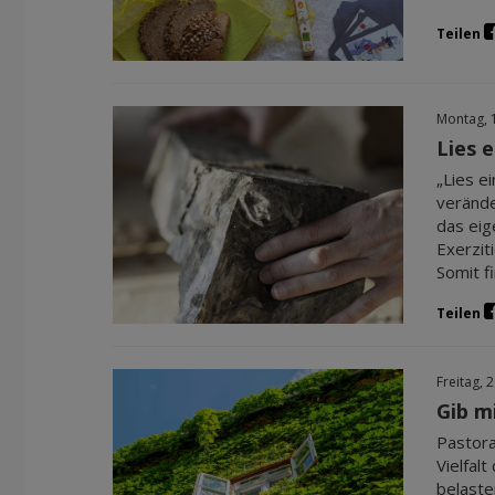
Teilen
Montag, 
Lies e
„Lies e
verände
das eig
Exerzit
Somit f
Teilen
Freitag, 
Gib m
Pastora
Vielfal
belaste