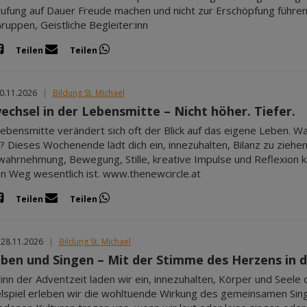
ufung auf Dauer Freude machen und nicht zur Erschöpfung führen. 
Gruppen, Geistliche Begleiter:inn
Teilen
Teilen
20.11.2026
|
Bildung St. Michael
echsel in der Lebensmitte – Nicht höher. Tiefer.
Lebensmitte verändert sich oft der Blick auf das eigene Leben. W
 Dieses Wochenende lädt dich ein, innezuhalten, Bilanz zu ziehen
ahrnehmung, Bewegung, Stille, kreative Impulse und Reflexion ka
n Weg wesentlich ist. www.thenewcircle.at
Teilen
Teilen
 28.11.2026
|
Bildung St. Michael
ben und Singen – Mit der Stimme des Herzens in die
nn der Adventzeit laden wir ein, innezuhalten, Körper und Seel
spiel erleben wir die wohltuende Wirkung des gemeinsamen Singen