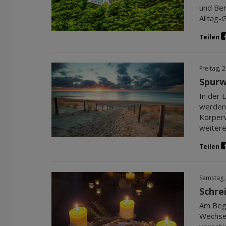
und Ber
Alltag-
Teilen
Freitag, 
Spurw
In der 
werden?
Körperw
weitere
Teilen
Samstag,
Schrei
Am Begi
Wechsel