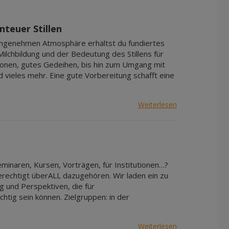
Apr 2027
Mai 2027
nteuer Stillen
Jun 2027
er angenehmen Atmosphäre erhältst du fundiertes
Jul 2027
Milchbildung und der Bedeutung des Stillens für
tionen, gutes Gedeihen, bis hin zum Umgang mit
nd vieles mehr. Eine gute Vorbereitung schafft eine
Weiterlesen
eminaren, Kursen, Vorträgen, für Institutionen…?
rechtigt überALL dazugehören. Wir laden ein zu
 und Perspektiven, die für
htig sein können. Zielgruppen: in der
Weiterlesen