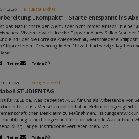
06.11.2026
|
Bildung St. Michael
vorbereitung „Kompakt“ - Starte entspannt ins Abe
n ist das Natürlichste der Welt“, aber nicht immer einfach. In ein
xisnahes Wissen sowie hilfreiche Tipps rund ums Stillen. Von der 
und Kind über die korrekte Anlegetechnik, verschiedene Stillposi
n Stillproblemen, Ernährung in der Stillzeit, hartnäckige Mythen u
Basis.
Teilen
Teilen
 10.11.2026
|
Bildung St. Michael
dabei! STUDIENTAG
 ist für ALLE da. Was bedeutet ALLE für uns als Anbietende von S
on bedeutet, dass Menschen mit und ohne Behinderungen gleichbe
emeinschaftlichen Denkraum zu Maßnahmen, Haltungsentwicklung
enenbildungseinrichtungen und für dort wirkende Akteur:innen wic
enbildung Tätige, Institutionenvertreter:innen, Mit
Teilen
Teilen