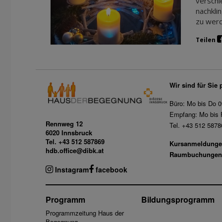
verschi
nachkli
zu werd
Teilen
Wir sind für Sie 
Büro: Mo bis Do 0
Empfang: Mo bis F
Rennweg 12
Tel. +43 512 5878
6020 Innsbruck
Tel. +43 512 587869
Kursanmeldunge
hdb.office@dibk.at
Raumbuchungen
Instagram
facebook
Programm
Bildungsprogramm
Programmzeitung Haus der
Begegnung