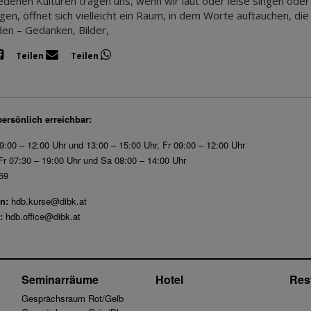
edenen Kulturen tragen uns, wenn wir laut oder leise singen oder
ngen, öffnet sich vielleicht ein Raum, in dem Worte auftauchen, d
en – Gedanken, Bilder,
Teilen
Teilen
persönlich erreichbar:
9:00 – 12:00 Uhr und 13:00 – 15:00 Uhr, Fr 09:00 – 12:00 Uhr
r 07:30 – 19:00 Uhr und Sa 08:00 – 14:00 Uhr
69
n:
hdb.kurse@dibk.at
:
hdb.office@dibk.at
Seminarräume
Hotel
Res
Gesprächsraum Rot/Gelb