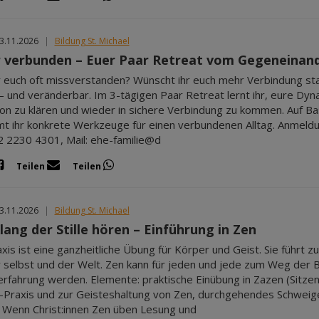
13.11.2026
|
Bildung St. Michael
r verbunden – Euer Paar Retreat vom Gegeneinand
hr euch oft missverstanden? Wünscht ihr euch mehr Verbindung st
– und veränderbar. Im 3-tägigen Paar Retreat lernt ihr, eure Dy
ion zu klären und wieder in sichere Verbindung zu kommen. Auf B
 ihr konkrete Werkzeuge für einen verbundenen Alltag. Anmeldung
 2230 4301, Mail: ehe-familie@d
Teilen
Teilen
13.11.2026
|
Bildung St. Michael
lang der Stille hören – Einführung in Zen
xis ist eine ganzheitliche Übung für Körper und Geist. Sie führt
 selbst und der Welt. Zen kann für jeden und jede zum Weg der 
rfahrung werden. Elemente: praktische Einübung in Zazen (Sitzen
-Praxis und zur Geisteshaltung von Zen, durchgehendes Schweige
n Wenn Christ:innen Zen üben Lesung und