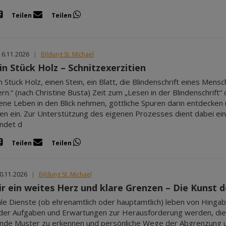
Teilen
Teilen
16.11.2026
|
Bildung St. Michael
in Stück Holz – Schnitzexerzitien
in Stück Holz, einen Stein, ein Blatt, die Blindenschrift eines Men
rn.“ (nach Christine Busta) Zeit zum „Lesen in der Blindenschrift“
ene Leben in den Blick nehmen, göttliche Spuren darin entdecken
ien ein. Zur Unterstützung des eigenen Prozesses dient dabei ein
indet d
Teilen
Teilen
20.11.2026
|
Bildung St. Michael
ir ein weites Herz und klare Grenzen – Die Kunst d
le Dienste (ob ehrenamtlich oder hauptamtlich) leben von Hingabe
t der Aufgaben und Erwartungen zur Herausforderung werden, die 
nde Muster zu erkennen und persönliche Wege der Abgrenzung 