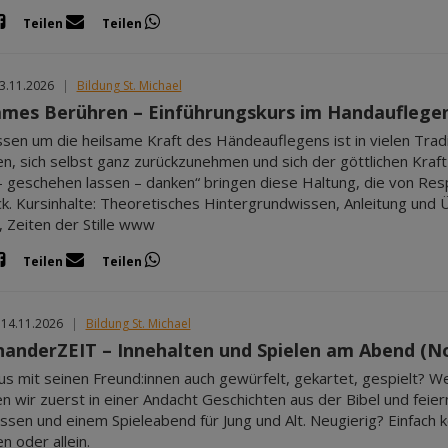
Teilen
Teilen
13.11.2026
|
Bildung St. Michael
ames Berühren – Einführungskurs im Handauflege
sen um die heilsame Kraft des Händeauflegens ist in vielen Tradi
, sich selbst ganz zurückzunehmen und sich der göttlichen Kraft
– geschehen lassen – danken“ bringen diese Haltung, die von Resp
k. Kursinhalte: Theoretisches Hintergrundwissen, Anleitung und
 Zeiten der Stille www
Teilen
Teilen
 14.11.2026
|
Bildung St. Michael
nanderZEIT – Innehalten und Spielen am Abend (
us mit seinen Freund:innen auch gewürfelt, gekartet, gespielt? 
n wir zuerst in einer Andacht Geschichten aus der Bibel und fei
sen und einem Spieleabend für Jung und Alt. Neugierig? Einfach k
n oder allein.