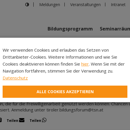
Meldungen
Veranstaltungen
Intranet
Bildungsprogramm
Seminarräu
Wir verwenden Cookies und erlauben das Setzen von
m
Drittanbieter-Cookies. Weitere Informationen und wie Sie
Inhalte
Verans
Cookies deaktivieren können finden Sie
hier
. Wenn Sie mit der
Navigation fortfahren, stimmen Sie der Verwendung zu.
ag, 05.11.2026
|
Bildung St. Michael
Datenschutz
der Freiwilligenarbeit – Basiswissen & Tipps
stliche Intelligenz (KI) ist mittlerweile ein unverzichtbares Wer
ALLE COOKIES AKZEPTIEREN
Seminar bietet eine solide Grundlage zum Verständnis und zur An
in, die für die Freiwilligenarbeit genützt werden können. Chance
siert. Anmeldung unter tiroler.bildungsforum@tsn.at
Teilen
Teilen