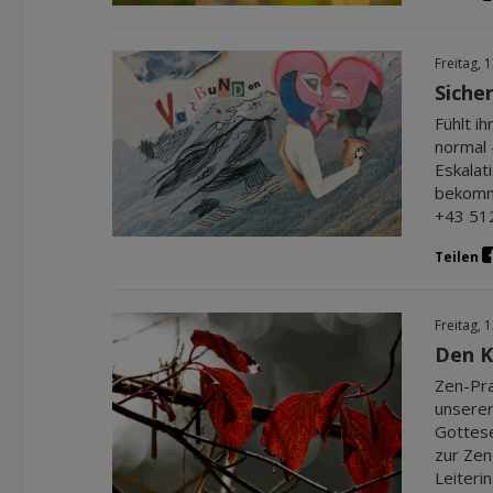
Freitag, 
Siche
Fühlt i
normal 
Eskalat
bekommt
+43 512
Teilen
Freitag, 
Den K
Zen-Pra
unserer
Gottese
zur Zen
Leiteri