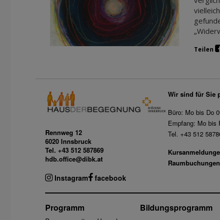
verglic
viellei
gefunde
„Widerw
Teilen
Wir sind für Sie 
Büro: Mo bis Do 0
Empfang: Mo bis F
Rennweg 12
Tel. +43 512 5878
6020 Innsbruck
Tel. +43 512 587869
Kursanmeldunge
hdb.office@dibk.at
Raumbuchungen
Instagram
facebook
Programm
Bildungsprogramm