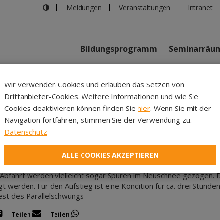
Meldungen
Veranstaltungen
Intranet
Bildungsprogramm
Seminarräu
Wir verwenden Cookies und erlauben das Setzen von
m
Drittanbieter-Cookies. Weitere Informationen und wie Sie
Inhalte
Verans
Cookies deaktivieren können finden Sie
hier
. Wenn Sie mit der
Navigation fortfahren, stimmen Sie der Verwendung zu.
01.02.2027
|
Bildung St. Michael
Datenschutz
n im Schnee – Meditative Skitourenwoche
e mit dem erfahrenen Bergführer Tourenparadiese im Wipptal un
ALLE COOKIES AKZEPTIEREN
g sind die Sinne für die wunderbare Natur und den eigenen Körp
 Abfahrt werden vielleicht sogar Spuren im Neuschnee gezogen. 
gt werden. Für den Aufstieg ist eine Kondition für ca. drei Stunde
st des Parallelschwungs
Teilen
Teilen