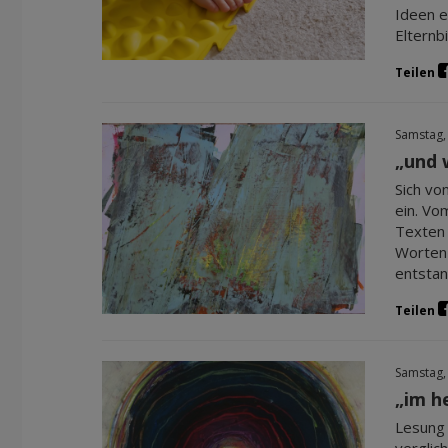
Ideen e
Elternb
Teilen
Samstag,
„und 
Sich vo
ein. Vo
Texten 
Worten 
entstan
Teilen
Samstag,
„im h
Lesung 