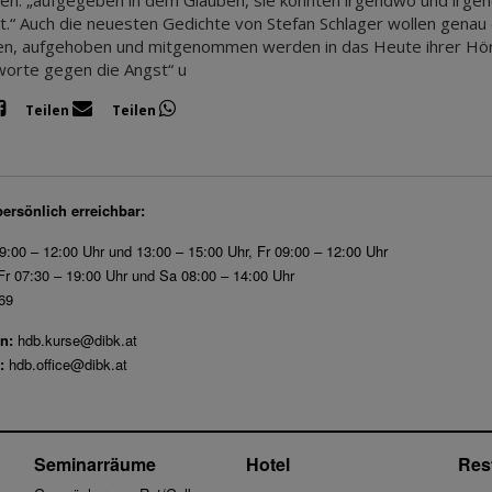
hen: „aufgegeben in dem Glauben, sie könnten irgendwo und irge
cht.“ Auch die neuesten Gedichte von Stefan Schlager wollen genau 
n, aufgehoben und mitgenommen werden in das Heute ihrer Hörer
orte gegen die Angst“ u
Teilen
Teilen
persönlich erreichbar:
9:00 – 12:00 Uhr und 13:00 – 15:00 Uhr, Fr 09:00 – 12:00 Uhr
r 07:30 – 19:00 Uhr und Sa 08:00 – 14:00 Uhr
69
n:
hdb.kurse@dibk.at
:
hdb.office@dibk.at
Seminarräume
Hotel
Res