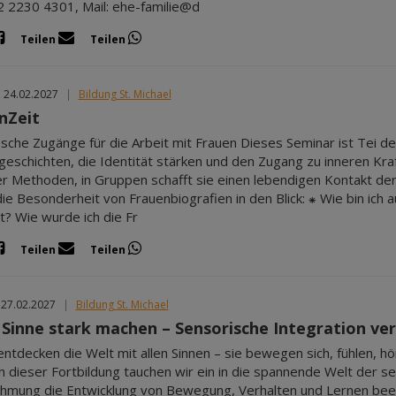
 2230 4301, Mail: ehe-familie@d
Teilen
Teilen
, 24.02.2027
|
Bildung St. Michael
nZeit
ische Zugänge für die Arbeit mit Frauen Dieses Seminar ist Tei d
eschichten, die Identität stärken und den Zugang zu inneren Kraft
er Methoden, in Gruppen schafft sie einen lebendigen Kontakt d
ie Besonderheit von Frauenbiografien in den Blick: ⁕ Wie bin ic
t? Wie wurde ich die Fr
Teilen
Teilen
 27.02.2027
|
Bildung St. Michael
Sinne stark machen – Sensorische Integration ver
entdecken die Welt mit allen Sinnen – sie bewegen sich, fühlen, h
In dieser Fortbildung tauchen wir ein in die spannende Welt der s
mung die Entwicklung von Bewegung, Verhalten und Lernen beein