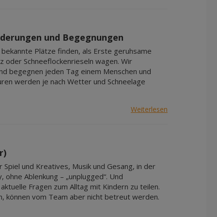
Apr 2027
Mai 2027
Jun 2027
wanderungen und Begegnungen
Jul 2027
m bekannte Plätze finden, als Erste geruhsame
z oder Schneeflockenrieseln wagen. Wir
– und begegnen jeden Tag einem Menschen und
ouren werden je nach Wetter und Schneelage
Weiterlesen
r)
r Spiel und Kreatives, Musik und Gesang, in der
y, ohne Ablenkung – „unplugged“. Und
tuelle Fragen zum Alltag mit Kindern zu teilen.
men, können vom Team aber nicht betreut werden.