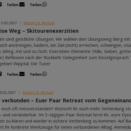
Teilen
Teilen
15.02.2027
|
Bildung St. Michael
eise Weg – Skitourenexerzitien
ien sind geistliche Übungen. Wir wählen den Übungsweg Berg mit
sich anstrengen, hadern, ein Ziel (nicht) erreichen, schwingen,
-)Weg, mit und zu Gott. Exerzitien-Elemente: Stille, Gebet, gott
r) Reflexion nach der Rückkehr Gelegenheit zum Einzelgespräch T
ebiet Wipptal. Die Tuxer
Teilen
Teilen
19.02.2027
|
Bildung St. Michael
r verbunden – Euer Paar Retreat vom Gegeneinand
hr euch oft missverstanden? Wünscht ihr euch mehr Verbindung st
– und veränderbar. Im 3-tägigen Paar Retreat lernt ihr, eure Dy
ion zu klären und wieder in sichere Verbindung zu kommen. Auf B
 ihr konkrete Werkzeuge für einen verbundenen Alltag. Anmeldung