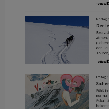
Teilen
Montag, 
Der l
Exerzit
atmen, 
(Lebens
der Tou
Toureng
Teilen
Freitag, 
Siche
Fühlt i
normal 
Eskalat
bekommt