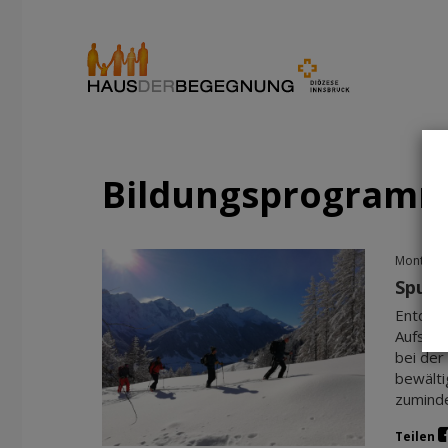
Bildungsprogram
Montag, 
Spure
Entdeck
Aufstie
bei der
bewälti
zuminde
Teilen