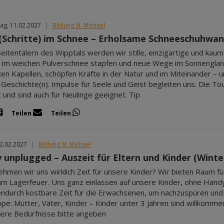
ag, 11.02.2027
|
Bildung St. Michael
e (Schritte) im Schnee – Erholsame Schneeschuh
Seitentälern des Wipptals werden wir stille, einzigartige und kau
e im weichen Pulverschnee stapfen und neue Wege im Sonnenglan
en Kapellen, schöpfen Kräfte in der Natur und im Miteinander 
Geschichte(n). Impulse für Seele und Geist begleiten uns. Die T
 und sind auch für Neulinge geeignet. Tip
Teilen
Teilen
12.02.2027
|
Bildung St. Michael
y unplugged – Auszeit für Eltern und Kinder (Winte
hmen wir uns wirklich Zeit für unsere Kinder? Wir bieten Raum fü
am Lagerfeuer. Uns ganz einlassen auf unsere Kinder, ohne Hand
ndurch kostbare Zeit für die Erwachsenen, um nachzuspüren und ak
ppe: Mütter, Väter, Kinder – Kinder unter 3 Jahren sind willkom
re Bedürfnisse bitte angeben