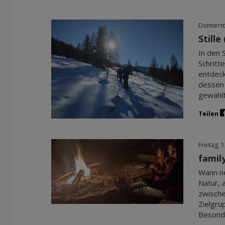
Donnerst
Still
In den 
Schritt
entdeck
dessen 
gewählt
Teilen
Freitag, 
famil
Wann ne
Natur, 
zwische
Zielgru
Besonde