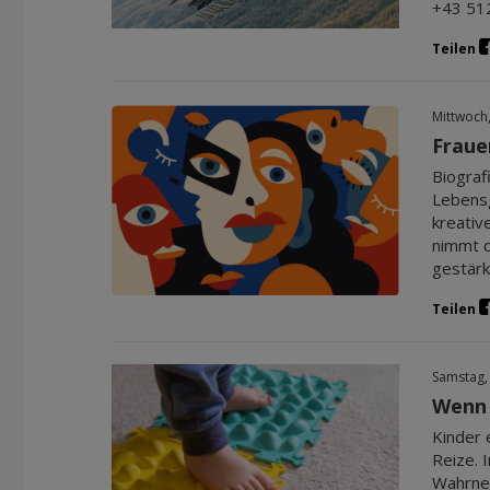
+43 512
Teilen
Mittwoch
Fraue
Biograf
Lebensg
kreativ
nimmt d
gestärk
Teilen
Samstag,
Wenn 
Kinder 
Reize. 
Wahrneh