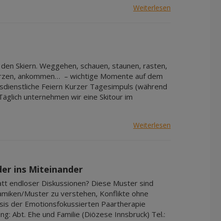
Weiterlesen
 den Skiern. Weggehen, schauen, staunen, rasten,
 stürzen, ankommen… – wichtige Momente auf dem
esdienstliche Feiern Kurzer Tagesimpuls (während
äglich unternehmen wir eine Skitour im
Weiterlesen
er ins Miteinander
att endloser Diskussionen? Diese Muster sind
namiken/Muster zu verstehen, Konflikte ohne
asis der Emotionsfokussierten Paartherapie
: Abt. Ehe und Familie (Diözese Innsbruck) Tel.: