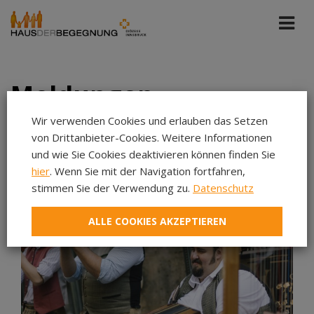
Meldungen
Wir verwenden Cookies und erlauben das Setzen
von Drittanbieter-Cookies. Weitere Informationen
Alle Portale
Sep 2025
und wie Sie Cookies deaktivieren können finden Sie
hier
. Wenn Sie mit der Navigation fortfahren,
Aug 2026
stimmen Sie der Verwendung zu.
Datenschutz
Jul 2026
ALLE COOKIES AKZEPTIEREN
Jun 2026
Mai 2026
Apr 2026
Mär 2026
Feb 2026
Jan 2026