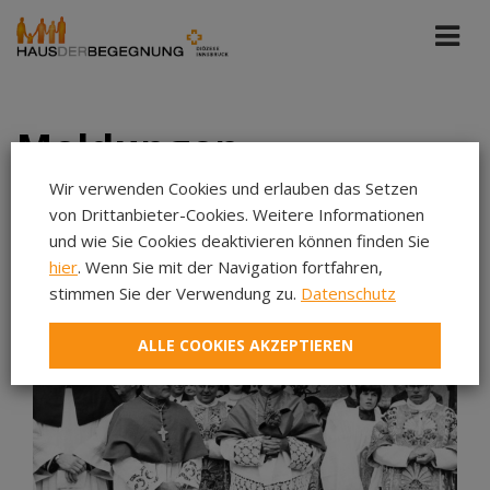
Meldungen
Wir verwenden Cookies und erlauben das Setzen
von Drittanbieter-Cookies. Weitere Informationen
Alle Portale
Mär 2026
und wie Sie Cookies deaktivieren können finden Sie
hier
. Wenn Sie mit der Navigation fortfahren,
Aug 2026
stimmen Sie der Verwendung zu.
Datenschutz
Jul 2026
ALLE COOKIES AKZEPTIEREN
Jun 2026
Mai 2026
Apr 2026
Mär 2026
Feb 2026
Jan 2026