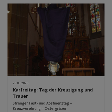
25.03.2026
Karfreitag: Tag der Kreuzigung und
Trauer
Strenger Fast- und Abstinenztag –
Kreuzverehrung – Ostergräber