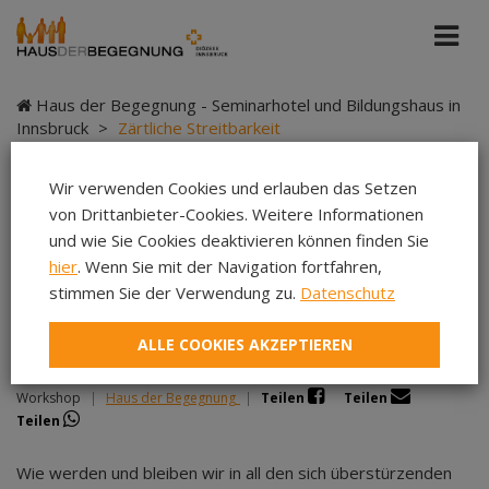
Haus der Begegnung - Seminarhotel und Bildungshaus in
Innsbruck
>
Zärtliche Streitbarkeit
Wir verwenden Cookies und erlauben das Setzen
von Drittanbieter-Cookies. Weitere Informationen
Zärtliche Streitbarkeit
und wie Sie Cookies deaktivieren können finden Sie
hier
. Wenn Sie mit der Navigation fortfahren,
stimmen Sie der Verwendung zu.
Datenschutz
ALLE COOKIES AKZEPTIEREN
Wie wir in der Krise gemeinsam handlungsfähig werden
Workshop
|
Haus der Begegnung
|
Teilen
Teilen
Teilen
Wie werden und bleiben wir in all den sich überstürzenden