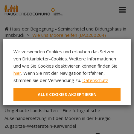
Haus der Begegnung - Seminarhotel und Bildungshaus in
Innsbruck
>
Wie uns Moore helfen (BA0200264)
Wir verwenden Cookies und erlauben das Setzen
von Drittanbieter-Cookies. Weitere Informationen
Wie uns Moore helfen
und wie Sie Cookies deaktivieren können finden Sie
hier
. Wenn Sie mit der Navigation fortfahren,
(BA0200264)
stimmen Sie der Verwendung zu.
Datenschutz
ALLE COOKIES AKZEPTIEREN
Umgebaute Landschaften – Eine fotografische
Auseinandersetzung mit den Mooren in der Euregio
Zugspitze-Wetterstein-Karwendel