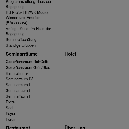
Programmzeitung Haus der
Begegnung
EU Projekt EZWK Moore –
Wissen und Emotion
(BA0200264)
Artilog - Kunst im Haus der
Begegnung
Berufsreifeprüfung
Ständige Gruppen
Seminarräume
Hotel
Gesprächsraum Rot/Gelb
Gesprächsraum Grün/Blau
Kaminzimmer
Seminarraum IV
Seminarraum III
Seminarraum II
Seminarraum I
Extra
Saal
Foyer
Forum
Restaurant
Über Uns