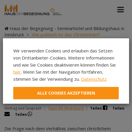
Haus der Begegnung - Seminarhotel und Bildungshaus in
Innsbruck
>
Wie politisch ist das Christentum?
Wir verwenden Cookies und erlauben das Setzen
von Drittanbieter-Cookies. Weitere Informationen
Wie politisch ist das
und wie Sie Cookies deaktivieren können finden Sie
hier
. Wenn Sie mit der Navigation fortfahren,
Christentum?
stimmen Sie der Verwendung zu.
Datenschutz
ALLE COOKIES AKZEPTIEREN
Vortrag und Gespräch
|
Haus der Begegnung
|
Teilen
Teilen
Teilen
Die Frage nach dem Verhältnis zwischen christlichem