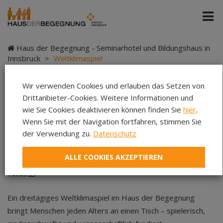
Haus der Begegnung - Seminarhotel und Bildungshaus in
Innsbruck
>
Weltklimaspiel
Wir verwenden Cookies und erlauben das Setzen von
Drittanbieter-Cookies. Weitere Informationen und
Weltklimaspiel
wie Sie Cookies deaktivieren können finden Sie
hier
.
Wenn Sie mit der Navigation fortfahren, stimmen Sie
der Verwendung zu.
Datenschutz
ALLE COOKIES AKZEPTIEREN
community game
|
Haus der Begegnung
|
Teilen
Teilen
Teilen
Ein dreitägiges Weltklimaspiel im Haus der Begegnung
bringt Menschen jeden Alters an einen Tisch – spielerisch,