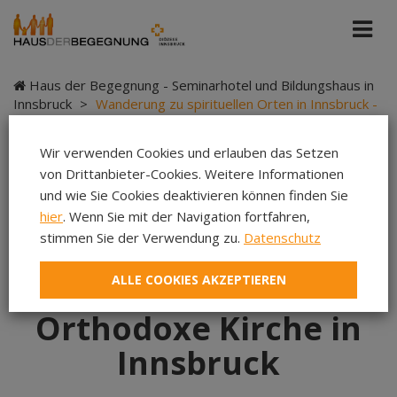
Haus der Begegnung - Seminarhotel und Bildungshaus in
Innsbruck
>
Wanderung zu spirituellen Orten in Innsbruck -
Serbisch-Orthodoxe Kirche in Innsbruck
Wir verwenden Cookies und erlauben das Setzen
von Drittanbieter-Cookies. Weitere Informationen
und wie Sie Cookies deaktivieren können finden Sie
Wanderung zu
hier
. Wenn Sie mit der Navigation fortfahren,
stimmen Sie der Verwendung zu.
Datenschutz
spirituellen Orten in
ALLE COOKIES AKZEPTIEREN
Innsbruck - Serbisch-
Orthodoxe Kirche in
Innsbruck