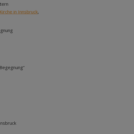
tern
irche in Innsbruck
,
egnung
 Begegnung“
nnsbruck