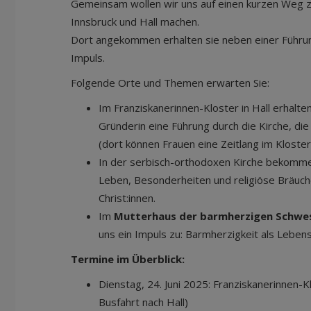
Gemeinsam wollen wir uns auf einen kurzen Weg zu 
Innsbruck und Hall machen.
Dort angekommen erhalten sie neben einer Führu
Impuls.
Folgende Orte und Themen erwarten Sie:
Im Franziskanerinnen-Kloster in Hall erhalt
Gründerin eine Führung durch die Kirche, di
(dort können Frauen eine Zeitlang im Kloster
In der serbisch-orthodoxen Kirche bekommen 
Leben, Besonderheiten und religiöse Bräuc
Christ:innen.
Im
Mutterhaus der barmherzigen Schwe
uns ein Impuls zu: Barmherzigkeit als Lebenss
Termine im Überblick:
Dienstag, 24. Juni 2025: Franziskanerinnen-
Busfahrt nach Hall)