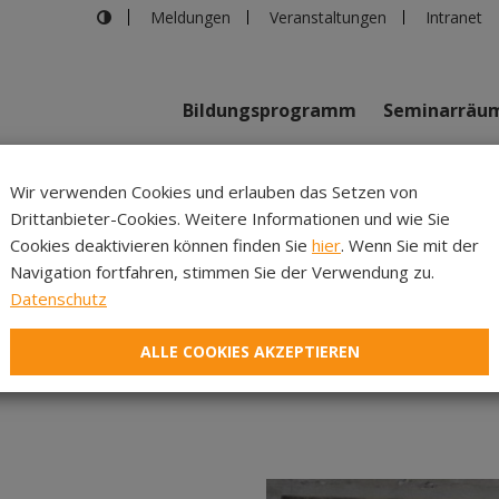
Meldungen
Veranstaltungen
Intranet
Bildungsprogramm
Seminarräu
shaus in Innsbruck
>
Wanderung zu spirituellen Orten in Innsb
Wir verwenden Cookies und erlauben das Setzen von
Drittanbieter-Cookies. Weitere Informationen und wie Sie
Inhalte
Verans
Cookies deaktivieren können finden Sie
hier
. Wenn Sie mit der
Navigation fortfahren, stimmen Sie der Verwendung zu.
ituellen Orten in Innsb
Datenschutz
Schwestern
ALLE COOKIES AKZEPTIEREN