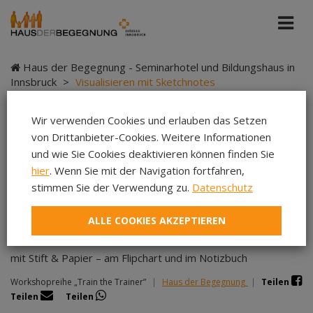
Haus der Begegnung - Seminarhotel und Bildungshaus in
Innsbruck
>
Visualisieren mit Sketchnotes
Wir verwenden Cookies und erlauben das Setzen
von Drittanbieter-Cookies. Weitere Informationen
Visualisieren mit
und wie Sie Cookies deaktivieren können finden Sie
hier
. Wenn Sie mit der Navigation fortfahren,
Sketchnotes
stimmen Sie der Verwendung zu.
Datenschutz
ALLE COOKIES AKZEPTIEREN
mit Stift & Papier – am Flipchart und im Notizbuch
Workshopreihe „Train the Trainer”
|
Haus der Begegnung
|
Teilen
Teilen
Teilen