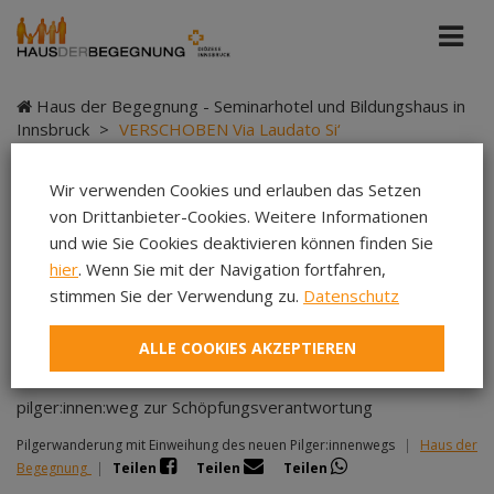
Haus der Begegnung - Seminarhotel und Bildungshaus in
Innsbruck
>
VERSCHOBEN Via Laudato Si‘
Wir verwenden Cookies und erlauben das Setzen
von Drittanbieter-Cookies. Weitere Informationen
VERSCHOBEN Via
und wie Sie Cookies deaktivieren können finden Sie
hier
. Wenn Sie mit der Navigation fortfahren,
Laudato Si‘
stimmen Sie der Verwendung zu.
Datenschutz
ALLE COOKIES AKZEPTIEREN
pilger:innen:weg zur Schöpfungsverantwortung
Pilgerwanderung mit Einweihung des neuen Pilger:innenwegs
|
Haus der
Begegnung
|
Teilen
Teilen
Teilen