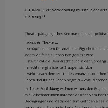
++HINWEIS: die Veranstaltung musste leider ver
in Planung++
Theaterpädagogisches Seminar mit sozio-politis
Inklusives Theater…
…schöpft aus dem Potenzial der Eigenheiten und b
indem Vielfalt als Ressource genutzt wird.
…stellt nicht die Beeinträchtigung in den Vordergr
…macht marginalisierte Gruppen sichtbar.
…wirkt – nach dem Motto des emanzipatorischen 
Leben und für das Leben begreift – exkludierend
In dieser Fortbildung widmen wir uns den Fragen, 
mit Teilnehmer:innen unterschiedlicher Vorausset
Bedingungen und Methoden zum Gelingen eines in
beitragen und wie individuelle Ausdrucksmöglich