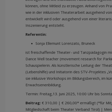
können, ohne Mitleid zu erzeugen. Anhand von Prax
wie in der inklusiven Theaterarbeit ausgehend v
entwickelt wird oder ausgehend von einer literari
Inszenierung entsteht.
Referentin:
Sonja Ellemunt Lorenzato, Bruneck
ist freischaffende Theater- und Tanzpädagogin mi
Dance Well teacher (movement research for Parki
Schauspielerin. Als künstlerische Leitung der Th
(Lebenshilfe) und Initiatorin des STV-Projektes „Voll 
sie inklusive Workshops im Bildungsbereich, im kü
Erwachsenenbildung.
Termin: Freitag,13. Juni 2025, 10:00 Uhr bis Sonnta
Beitrag:
€ 310,00 | € 260,00* ermäßigt (*für Mitg
Mitgliedschaft beim Theater Verband Tirol) | Me