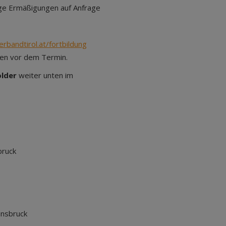
ige Ermäßigungen auf Anfrage
bandtirol.at/fortbildung
en vor dem Termin.
older
weiter unten im
bruck
nnsbruck