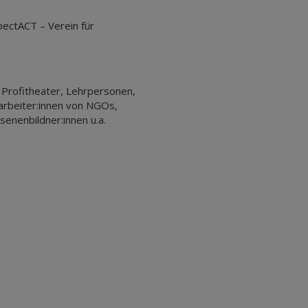
ectACT – Verein für
d Profitheater, Lehrpersonen,
tarbeiter:innen von NGOs,
enenbildner:innen u.a.