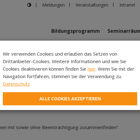
Meldungen
Veranstaltungen
Intranet
Bildungsprogramm
Seminarräu
shaus in Innsbruck
>
VERSCHOBEN Darstellen und Verändern: vo
Wir verwenden Cookies und erlauben das Setzen von
Drittanbieter-Cookies. Weitere Informationen und wie Sie
Inhalte
Verans
Cookies deaktivieren können finden Sie
hier
. Wenn Sie mit der
Navigation fortfahren, stimmen Sie der Verwendung zu.
tellen und Verändern: vo
Datenschutz
iNklusiV
ALLE COOKIES AKZEPTIEREN
chen mit sowie ohne Beeinträchtigung zusammenfinden“